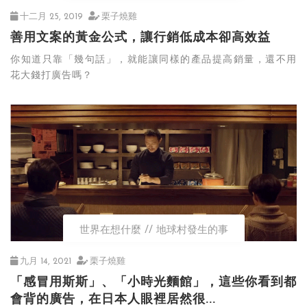
十二月 25, 2019
栗子燒雞
善用文案的黃金公式，讓行銷低成本卻高效益
你知道只靠「幾句話」，就能讓同樣的產品提高銷量，還不用
花大錢打廣告嗎？
世界在想什麼
地球村發生的事
九月 14, 2021
栗子燒雞
「感冒用斯斯」、「小時光麵館」，這些你看到都
會背的廣告，在日本人眼裡居然很...