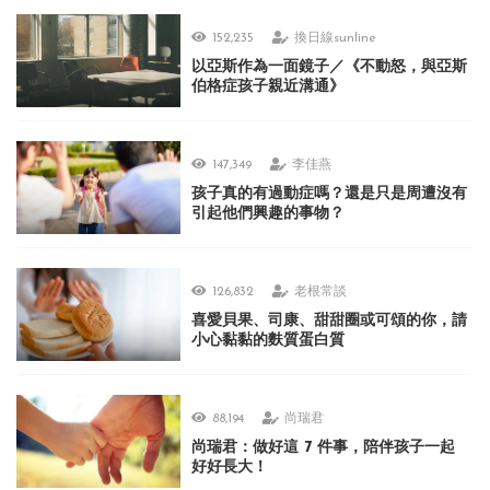
152,235
換日線sunline
以亞斯作為一面鏡子／《不動怒，與亞斯
伯格症孩子親近溝通》
147,349
李佳燕
孩子真的有過動症嗎？還是只是周遭沒有
引起他們興趣的事物？
126,832
老根常談
喜愛貝果、司康、甜甜圈或可頌的你，請
小心黏黏的麩質蛋白質
88,194
尚瑞君
尚瑞君：做好這 7 件事，陪伴孩子一起
好好長大！