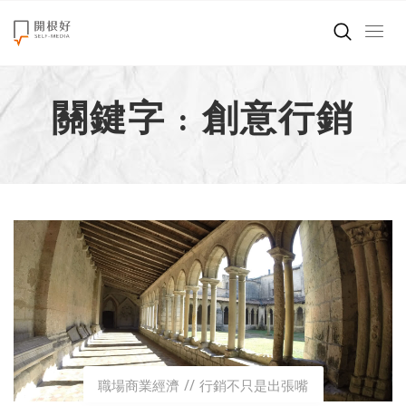
來點正能量
關鍵字 : 創意行銷
世界在想什麼
創造美好生活
小孩不是噩夢
職場商業經濟
影片專區
關於我們
職場商業經濟
行銷不只是出張嘴