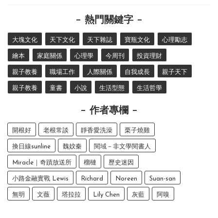
熱門關鍵字
大塊文化
天下文化
天下雜誌
寶瓶文化
心理勵志
繪本
家庭關係
心理學
今周刊
投資理財
親子教養
職場工作
人際關係
自我成長
親子天下
親子教養
童書
小說
生活型態
生活哲學
作者專欄
開根好
老根常談
靜香愛洗澡
栗子燒雞
換日線sunline
魏妏秦
閱域－非文學閱書人
Miracle｜奇蹟放送所
榴槤
歷史迷因
小路金融實戰 Lewis
Richard
Noreen
Suan-san
無明
文薇
塔拉拉
Lily Chen
灰藍
阿嗅