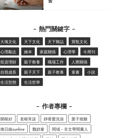
習
熱門關鍵字
大塊文化
天下文化
天下雜誌
寶瓶文化
心理勵志
繪本
家庭關係
心理學
今周刊
投資理財
親子教養
職場工作
人際關係
自我成長
親子天下
親子教養
童書
小說
生活型態
生活哲學
作者專欄
開根好
老根常談
靜香愛洗澡
栗子燒雞
換日線sunline
魏妏秦
閱域－非文學閱書人