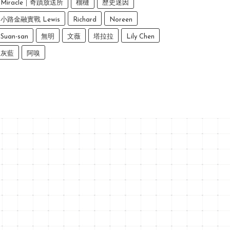
Miracle｜奇蹟放送所
榴槤
歷史迷因
小路金融實戰 Lewis
Richard
Noreen
Suan-san
無明
文薇
塔拉拉
Lily Chen
灰藍
阿嗅