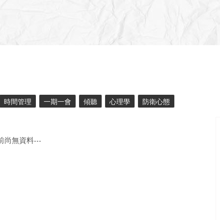
時間管理
一期一會
傾聽
心理學
防衛心態
目前尚無資料---