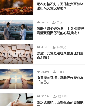
朋友心情不好，要他把負面情緒
講出來其實沒幫助？
51,515
于悅
遠離「煤氣燈效應」！ 3 個階段
看懂親密關係間的心理操縱！
45,513
莊博安
焦慮，其實是過往未曾處理的生
命創傷！
38,693
Poka
有意識的選擇，讓我們終能成為
「自己」
32,524
趙士懿
寫封遺書吧：面對生命的四個練