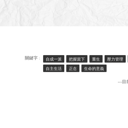
關鍵字 :
自成一派
把握當下
重生
壓力管理
自主生活
正念
生命的意義
---