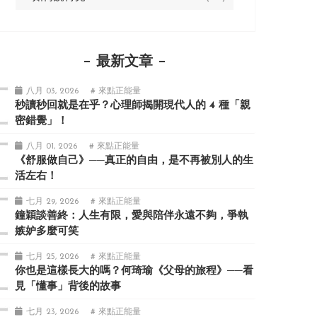
最新文章
八月 03, 2026
# 來點正能量
秒讀秒回就是在乎？心理師揭開現代人的 4 種「親
密錯覺」！
八月 01, 2026
# 來點正能量
《舒服做自己》──真正的自由，是不再被別人的生
活左右！
七月 29, 2026
# 來點正能量
鐘穎談善終：人生有限，愛與陪伴永遠不夠，爭執
嫉妒多麼可笑
七月 25, 2026
# 來點正能量
你也是這樣長大的嗎？何琦瑜《父母的旅程》──看
見「懂事」背後的故事
七月 23, 2026
# 來點正能量