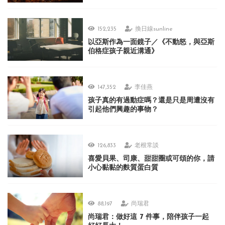
152,235
換日線sunline
以亞斯作為一面鏡子／《不動怒，與亞斯
伯格症孩子親近溝通》
147,352
李佳燕
孩子真的有過動症嗎？還是只是周遭沒有
引起他們興趣的事物？
126,833
老根常談
喜愛貝果、司康、甜甜圈或可頌的你，請
小心黏黏的麩質蛋白質
88,197
尚瑞君
尚瑞君：做好這 7 件事，陪伴孩子一起