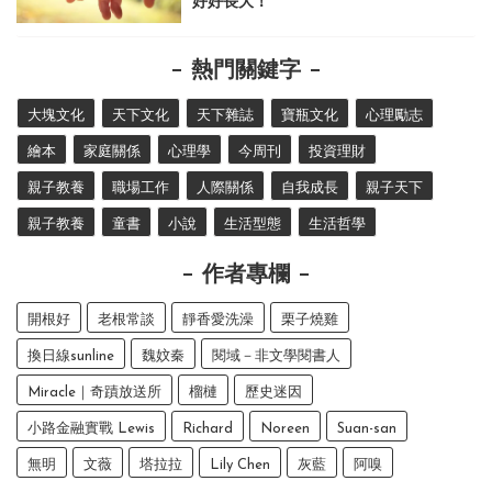
好好長大！
熱門關鍵字
大塊文化
天下文化
天下雜誌
寶瓶文化
心理勵志
繪本
家庭關係
心理學
今周刊
投資理財
親子教養
職場工作
人際關係
自我成長
親子天下
親子教養
童書
小說
生活型態
生活哲學
作者專欄
開根好
老根常談
靜香愛洗澡
栗子燒雞
換日線sunline
魏妏秦
閱域－非文學閱書人
Miracle｜奇蹟放送所
榴槤
歷史迷因
小路金融實戰 Lewis
Richard
Noreen
Suan-san
無明
文薇
塔拉拉
Lily Chen
灰藍
阿嗅