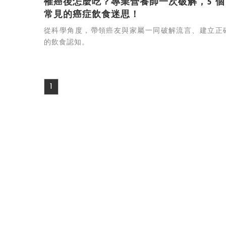
罹癌後怎麼吃？專業營養師一次破解，5 個
常見的癌症飲食迷思！
從科學角度，帶領癌友與家屬一同破解流言、建立正
的飲食認知。
1