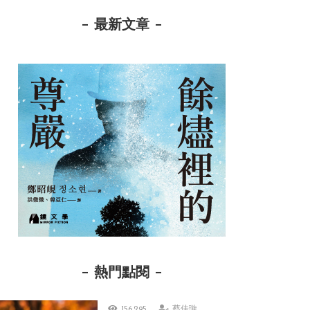
最新文章
熱門點閱
156,295
蔡佳璇