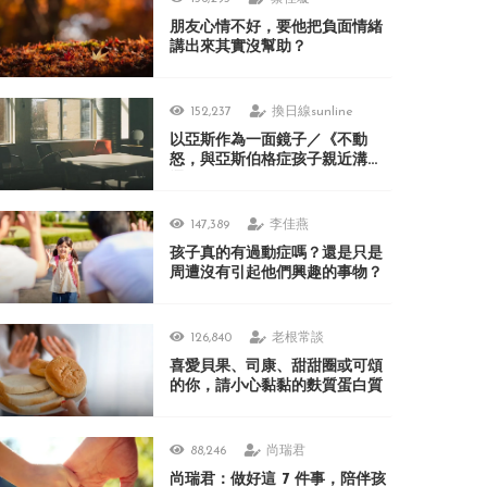
朋友心情不好，要他把負面情緒
講出來其實沒幫助？
152,237
換日線sunline
以亞斯作為一面鏡子／《不動
怒，與亞斯伯格症孩子親近溝
通》
147,389
李佳燕
孩子真的有過動症嗎？還是只是
周遭沒有引起他們興趣的事物？
126,840
老根常談
喜愛貝果、司康、甜甜圈或可頌
的你，請小心黏黏的麩質蛋白質
88,246
尚瑞君
尚瑞君：做好這 7 件事，陪伴孩