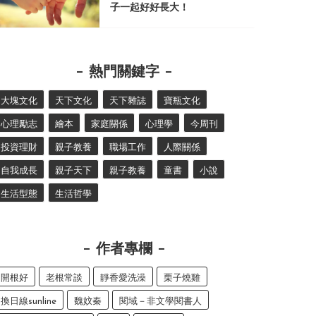
子一起好好長大！
熱門關鍵字
大塊文化
天下文化
天下雜誌
寶瓶文化
心理勵志
繪本
家庭關係
心理學
今周刊
投資理財
親子教養
職場工作
人際關係
自我成長
親子天下
親子教養
童書
小說
生活型態
生活哲學
作者專欄
開根好
老根常談
靜香愛洗澡
栗子燒雞
換日線sunline
魏妏秦
閱域－非文學閱書人