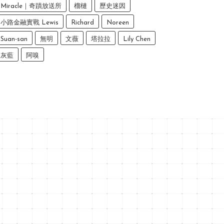
Miracle｜奇蹟放送所
榴槤
歷史迷因
小路金融實戰 Lewis
Richard
Noreen
Suan-san
無明
文薇
塔拉拉
Lily Chen
灰藍
阿嗅