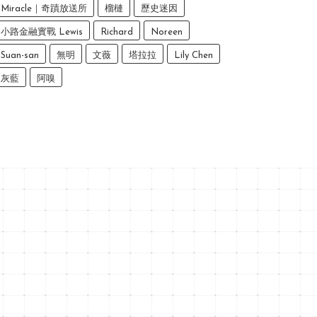
Miracle｜奇蹟放送所
榴槤
歷史迷因
小路金融實戰 Lewis
Richard
Noreen
Suan-san
無明
文薇
塔拉拉
Lily Chen
灰藍
阿嗅