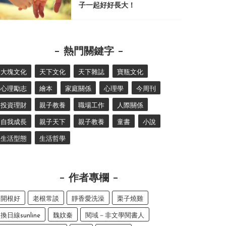
子一起好好長大！
熱門關鍵字
大塊文化
天下文化
天下雜誌
寶瓶文化
心理勵志
繪本
家庭關係
心理學
今周刊
投資理財
親子教養
職場工作
人際關係
自我成長
親子天下
親子教養
童書
小說
生活型態
生活哲學
作者專欄
開根好
老根常談
靜香愛洗澡
栗子燒雞
換日線sunline
魏妏秦
閱域－非文學閱書人