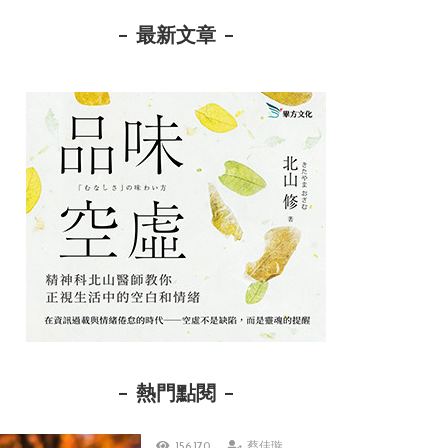
最新文章
熱門點閱
156,170
蔡佳璇