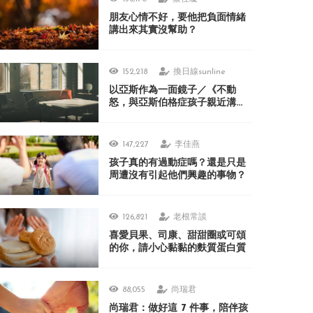
朋友心情不好，要他把負面情緒
講出來其實沒幫助？
152,218
換日線sunline
以亞斯作為一面鏡子／《不動
怒，與亞斯伯格症孩子親近溝
通》
147,227
李佳燕
孩子真的有過動症嗎？還是只是
周遭沒有引起他們興趣的事物？
126,821
老根常談
喜愛貝果、司康、甜甜圈或可頌
的你，請小心黏黏的麩質蛋白質
88,055
尚瑞君
尚瑞君：做好這 7 件事，陪伴孩