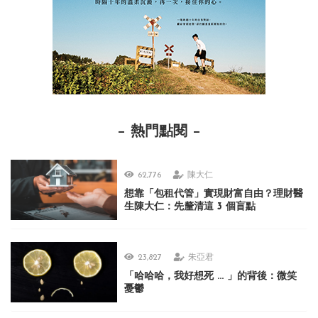
熱門點閱
62,776
陳大仁
想靠「包租代管」實現財富自由？理財醫
生陳大仁：先釐清這 3 個盲點
23,827
朱亞君
「哈哈哈，我好想死 ... 」的背後：微笑
憂鬱