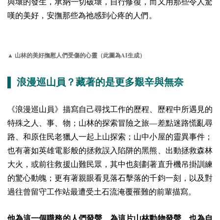
與壞的發生，承納一切破壞，自行修復，而又用那些令人驚
嘆的美好，安撫那些為祂感到心疼的人們。
AI
▲ 山林的美好撫慰人們受傷的心靈（此圖為
生成）
▌ 浪漫巡山員？藏著的是更多艱辛與無奈
《浪漫巡山員》
描寫自己尋找工作的歷程、歷程中所遇見的
特殊之人、事、物；山林的探索冒險之旅—差點迷路慌亂尋
路、和原住民老獵人一起上山探索；山中小屋的靈異事件；
也有著如英雄電影般的拯救誤入陷阱的黑熊、出動拯救森林
大火，或前往救援山難民眾，其中也刻劃著直升機吊掛訓練
的驚心動魄；更有著親眼看見落石擊落的千鈞一刻，以及對
過往曾留守工作站最遭受土石流淹覆罹難的前輩描寫。
他為這一個職務的人們發聲、為這片山林動物發聲、也為自