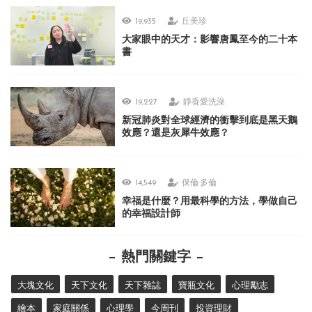
19,935
丘美珍
大家眼中的天才：影響唐鳳至今的二十本
書
19,227
靜香愛洗澡
新冠肺炎對全球經濟的衝擊到底是黑天鵝
效應？還是灰犀牛效應？
14,549
保倫·多倫
幸福是什麼？用最科學的方法，學做自己
的幸福設計師
熱門關鍵字
大塊文化
天下文化
天下雜誌
寶瓶文化
心理勵志
繪本
家庭關係
心理學
今周刊
投資理財