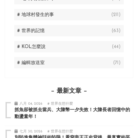
# 地球村發生的事
(211)
# 世界的記憶
(63)
# KOL怎麼說
(44)
# 編輯放送室
(71)
最新文章
八月 04, 2026
# 世界在想什麼
抓魚卻被抓去當兵、大陳幣一夕失效！大陳長者回憶中的
動盪童年！
七月 30, 2026
# 世界在想什麼
別陷進集體神話的陷阱！看穿帝王正史背後，最真實的平