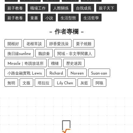
親子教養
職場工作
人際關係
自我成長
親子天下
親子教養
童書
小說
生活型態
生活哲學
作者專欄
開根好
老根常談
靜香愛洗澡
栗子燒雞
換日線sunline
魏妏秦
閱域－非文學閱書人
Miracle｜奇蹟放送所
榴槤
歷史迷因
小路金融實戰 Lewis
Richard
Noreen
Suan-san
無明
文薇
塔拉拉
Lily Chen
灰藍
阿嗅