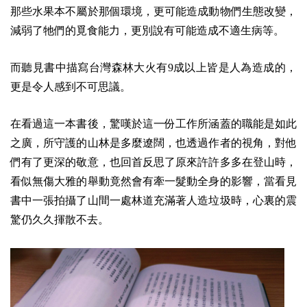
那些水果本不屬於那個環境，更可能造成動物們生態改變，
減弱了牠們的覓食能力，更別說有可能造成不適生病等。
而聽見書中描寫台灣森林大火有9成以上皆是人為造成的，
更是令人感到不可思議。
在看過這一本書後，驚嘆於這一份工作所涵蓋的職能是如此
之廣，所守護的山林是多麼遼闊，也透過作者的視角，對他
們有了更深的敬意，也回首反思了原來許許多多在登山時，
看似無傷大雅的舉動竟然會有牽一髮動全身的影響，當看見
書中一張拍攝了山間一處林道充滿著人造垃圾時，心裏的震
驚仍久久揮散不去。