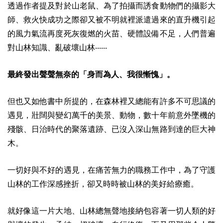
透過作者提及對於山老鼠、為了拍攝而誘食動物們的攝影大
師、救火快成功之際卻又被不明就裡派遣過來的直升機引起
的風力氣流再度死灰復燃的火苗、硬體設備不足，人們普遍
對山林知識、亂破壞山林‧‧‧‧‧‧
最終發出聲聲無奈的「身而為人、我很慚愧」。
但也又如他書中所提的，在森林裡又總能有許多不可思議的
遇見，壯闊與變幻萬千的美景、動物，數十年前意外墜機的
殘骸、日治時代的聚落遺跡、已沒入深山無路到達的巨大神
木。
一切好與不好的遇見，在痛苦無力的職務工作中，為了守護
山林的工作深感挫折，卻又時時被山林的美好給療癒。
就好像這一片大地、山林總無聲地接納包容著一切人類的好