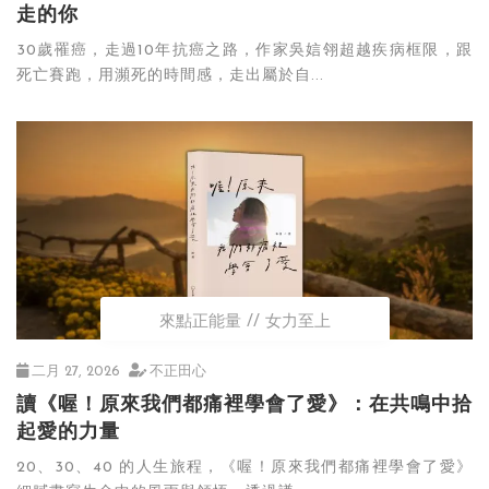
走的你
30歲罹癌，走過10年抗癌之路，作家吳娮翎超越疾病框限，跟
死亡賽跑，用瀕死的時間感，走出屬於自...
來點正能量
女力至上
二月 27, 2026
不正田心
讀《喔！原來我們都痛裡學會了愛》：在共鳴中拾
起愛的力量
20、30、40 的人生旅程，《喔！原來我們都痛裡學會了愛》