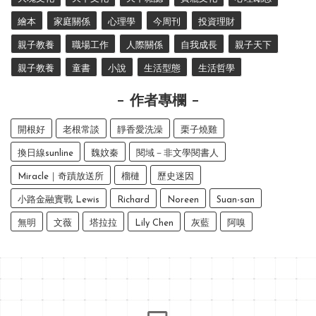
繪本
家庭關係
心理學
今周刊
投資理財
親子教養
職場工作
人際關係
自我成長
親子天下
親子教養
童書
小說
生活型態
生活哲學
作者專欄
開根好
老根常談
靜香愛洗澡
栗子燒雞
換日線sunline
魏妏秦
閱域－非文學閱書人
Miracle｜奇蹟放送所
榴槤
歷史迷因
小路金融實戰 Lewis
Richard
Noreen
Suan-san
無明
文薇
塔拉拉
Lily Chen
灰藍
阿嗅