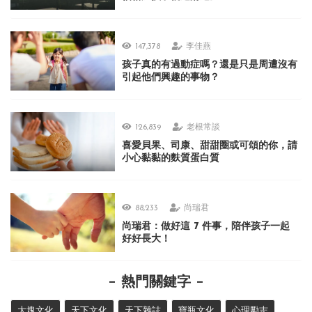
147,378
李佳燕
孩子真的有過動症嗎？還是只是周遭沒有
引起他們興趣的事物？
126,839
老根常談
喜愛貝果、司康、甜甜圈或可頌的你，請
小心黏黏的麩質蛋白質
88,233
尚瑞君
尚瑞君：做好這 7 件事，陪伴孩子一起
好好長大！
熱門關鍵字
大塊文化
天下文化
天下雜誌
寶瓶文化
心理勵志