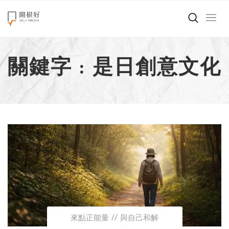
來點正能量
關鍵字 : 是日創意文化
世界在想什麼
創造美好生活
小孩不是噩夢
職場商業經濟
影片專區
關於我們
來點正能量
與自己和解