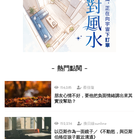
熱門點閱
156,285
蔡佳璇
朋友心情不好，要他把負面情緒講出來其
實沒幫助？
152,236
換日線sunline
以亞斯作為一面鏡子／《不動怒，與亞斯
伯格症孩子親近溝通》