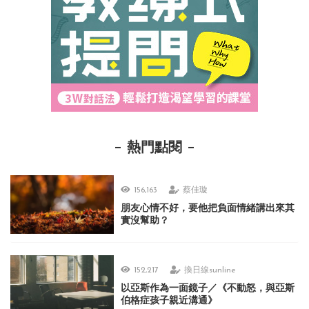
熱門點閱
156,163
蔡佳璇
朋友心情不好，要他把負面情緒講出來其
實沒幫助？
152,217
換日線sunline
以亞斯作為一面鏡子／《不動怒，與亞斯
伯格症孩子親近溝通》