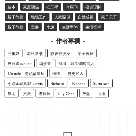
繪本
家庭關係
心理學
今周刊
投資理財
親子教養
職場工作
人際關係
自我成長
親子天下
親子教養
童書
小說
生活型態
生活哲學
作者專欄
開根好
老根常談
靜香愛洗澡
栗子燒雞
換日線sunline
魏妏秦
閱域－非文學閱書人
Miracle｜奇蹟放送所
榴槤
歷史迷因
小路金融實戰 Lewis
Richard
Noreen
Suan-san
無明
文薇
塔拉拉
Lily Chen
灰藍
阿嗅