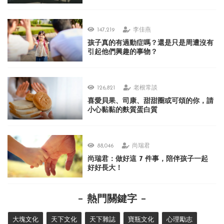
147,219
李佳燕
孩子真的有過動症嗎？還是只是周遭沒有
引起他們興趣的事物？
126,821
老根常談
喜愛貝果、司康、甜甜圈或可頌的你，請
小心黏黏的麩質蛋白質
88,046
尚瑞君
尚瑞君：做好這 7 件事，陪伴孩子一起
好好長大！
熱門關鍵字
大塊文化
天下文化
天下雜誌
寶瓶文化
心理勵志