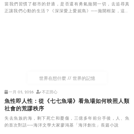
當我們習慣了都市的舒適，是否還有勇氣拋開一切，去追尋真
正讓我們心動的生活？《深深愛上愛妮島》──拋開框架，這個
世界比你想得更加遼闊！
世界在想什麼
世界的記憶
一月 05, 2026
不正田心
魚性即人性：從《七七魚場》看魚場如何映照人類
社會的荒謬秩序
失去魚族的海，剩下死亡和憂傷，三億多年前分手後，人、魚
的首次對話──海洋文學大家廖鴻基「海洋創生」長篇小說