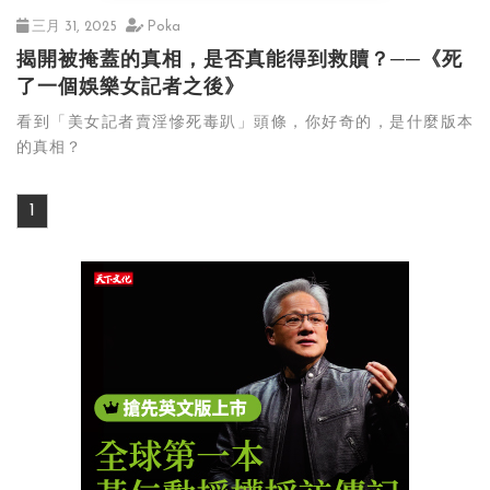
三月 31, 2025
Poka
揭開被掩蓋的真相，是否真能得到救贖？──《死
了一個娛樂女記者之後》
看到「美女記者賣淫慘死毒趴」頭條，你好奇的，是什麼版本
的真相？
1