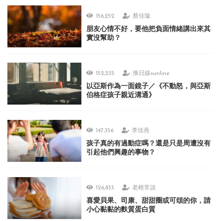
156,252
蔡佳璇
朋友心情不好，要他把負面情緒講出來其
實沒幫助？
152,235
換日線sunline
以亞斯作為一面鏡子／《不動怒，與亞斯
伯格症孩子親近溝通》
147,356
李佳燕
孩子真的有過動症嗎？還是只是周遭沒有
引起他們興趣的事物？
126,833
老根常談
喜愛貝果、司康、甜甜圈或可頌的你，請
小心黏黏的麩質蛋白質