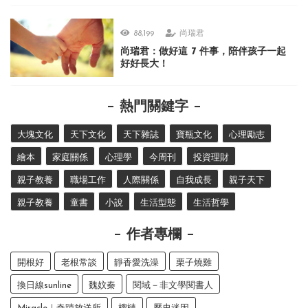
88,199
尚瑞君
尚瑞君：做好這 7 件事，陪伴孩子一起
好好長大！
熱門關鍵字
大塊文化
天下文化
天下雜誌
寶瓶文化
心理勵志
繪本
家庭關係
心理學
今周刊
投資理財
親子教養
職場工作
人際關係
自我成長
親子天下
親子教養
童書
小說
生活型態
生活哲學
作者專欄
開根好
老根常談
靜香愛洗澡
栗子燒雞
換日線sunline
魏妏秦
閱域－非文學閱書人