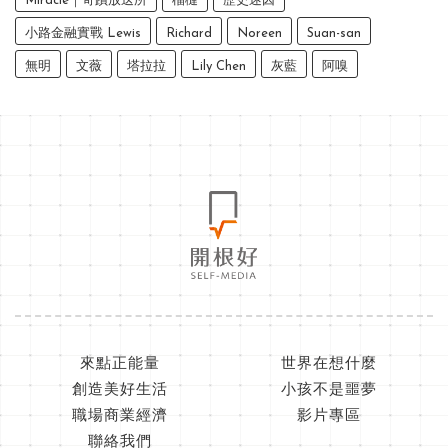
Miracle｜奇蹟放送所
榴槤
歷史迷因
小路金融實戰 Lewis
Richard
Noreen
Suan-san
無明
文薇
塔拉拉
Lily Chen
灰藍
阿嗅
來點正能量
世界在想什麼
創造美好生活
小孩不是噩夢
職場商業經濟
影片專區
聯絡我們