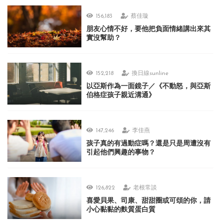
156,183
蔡佳璇
朋友心情不好，要他把負面情緒講出來其
實沒幫助？
152,218
換日線sunline
以亞斯作為一面鏡子／《不動怒，與亞斯
伯格症孩子親近溝通》
147,246
李佳燕
孩子真的有過動症嗎？還是只是周遭沒有
引起他們興趣的事物？
126,822
老根常談
喜愛貝果、司康、甜甜圈或可頌的你，請
小心黏黏的麩質蛋白質