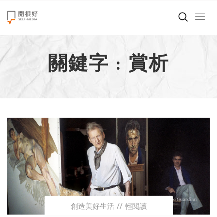
來點正能量
關鍵字 : 賞析
世界在想什麼
創造美好生活
小孩不是噩夢
職場商業經濟
影片專區
關於我們
創造美好生活
輕閱讀