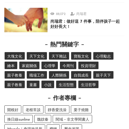
88,072
尚瑞君
尚瑞君：做好這 7 件事，陪伴孩子一起
好好長大！
熱門關鍵字
大塊文化
天下文化
天下雜誌
寶瓶文化
心理勵志
繪本
家庭關係
心理學
今周刊
投資理財
親子教養
職場工作
人際關係
自我成長
親子天下
親子教養
童書
小說
生活型態
生活哲學
作者專欄
開根好
老根常談
靜香愛洗澡
栗子燒雞
換日線sunline
魏妏秦
閱域－非文學閱書人