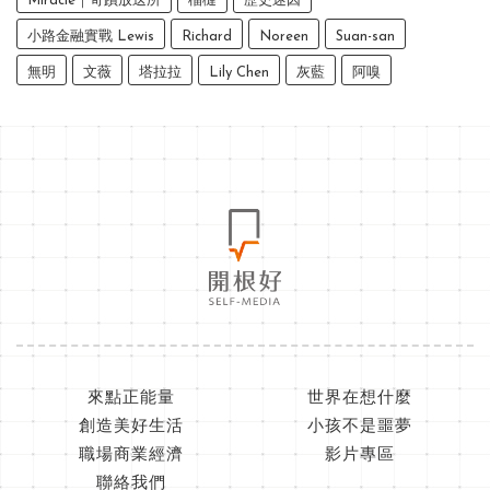
Miracle｜奇蹟放送所
榴槤
歷史迷因
小路金融實戰 Lewis
Richard
Noreen
Suan-san
無明
文薇
塔拉拉
Lily Chen
灰藍
阿嗅
來點正能量
世界在想什麼
創造美好生活
小孩不是噩夢
職場商業經濟
影片專區
聯絡我們