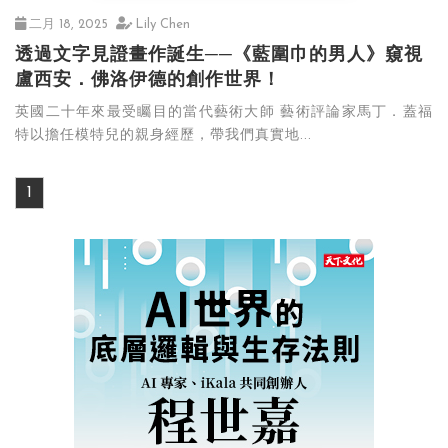
二月 18, 2025
Lily Chen
透過文字見證畫作誕生──《藍圍巾的男人》窺視
盧西安．佛洛伊德的創作世界！
英國二十年來最受矚目的當代藝術大師 藝術評論家馬丁．蓋福
特以擔任模特兒的親身經歷，帶我們真實地...
1