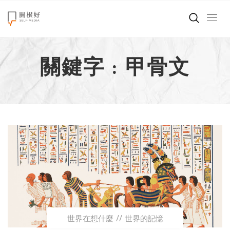
來點正能量
關鍵字 : 甲骨文
世界在想什麼
創造美好生活
小孩不是噩夢
職場商業經濟
影片專區
關於我們
世界在想什麼
世界的記憶