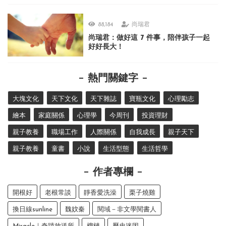
88,184
尚瑞君
尚瑞君：做好這 7 件事，陪伴孩子一起
好好長大！
熱門關鍵字
大塊文化
天下文化
天下雜誌
寶瓶文化
心理勵志
繪本
家庭關係
心理學
今周刊
投資理財
親子教養
職場工作
人際關係
自我成長
親子天下
親子教養
童書
小說
生活型態
生活哲學
作者專欄
開根好
老根常談
靜香愛洗澡
栗子燒雞
換日線sunline
魏妏秦
閱域－非文學閱書人