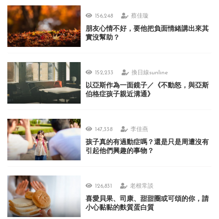
156,248
蔡佳璇
朋友心情不好，要他把負面情緒講出來其
實沒幫助？
152,233
換日線sunline
以亞斯作為一面鏡子／《不動怒，與亞斯
伯格症孩子親近溝通》
147,338
李佳燕
孩子真的有過動症嗎？還是只是周遭沒有
引起他們興趣的事物？
126,831
老根常談
喜愛貝果、司康、甜甜圈或可頌的你，請
小心黏黏的麩質蛋白質