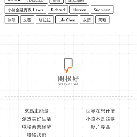
Miracle｜奇蹟放送所
榴槤
歷史迷因
小路金融實戰 Lewis
Richard
Noreen
Suan-san
無明
文薇
塔拉拉
Lily Chen
灰藍
阿嗅
來點正能量
世界在想什麼
創造美好生活
小孩不是噩夢
職場商業經濟
影片專區
聯絡我們