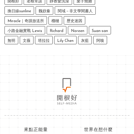
開根好
老根常談
靜香愛洗澡
栗子燒雞
換日線sunline
魏妏秦
閱域－非文學閱書人
Miracle｜奇蹟放送所
榴槤
歷史迷因
小路金融實戰 Lewis
Richard
Noreen
Suan-san
無明
文薇
塔拉拉
Lily Chen
灰藍
阿嗅
來點正能量
世界在想什麼