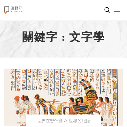
來點正能量
關鍵字 : 文字學
世界在想什麼
創造美好生活
小孩不是噩夢
職場商業經濟
影片專區
關於我們
世界在想什麼
世界的記憶