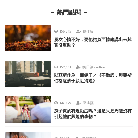
熱門點閱
156,245
蔡佳璇
朋友心情不好，要他把負面情緒講出來其
實沒幫助？
152,231
換日線sunline
以亞斯作為一面鏡子／《不動怒，與亞斯
伯格症孩子親近溝通》
147,332
李佳燕
孩子真的有過動症嗎？還是只是周遭沒有
引起他們興趣的事物？