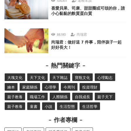
126,831
老根常談
喜愛貝果、司康、甜甜圈或可頌的你，請
小心黏黏的麩質蛋白質
88,180
尚瑞君
尚瑞君：做好這 7 件事，陪伴孩子一起
好好長大！
熱門關鍵字
大塊文化
天下文化
天下雜誌
寶瓶文化
心理勵志
繪本
家庭關係
心理學
今周刊
投資理財
親子教養
職場工作
人際關係
自我成長
親子天下
親子教養
童書
小說
生活型態
生活哲學
作者專欄