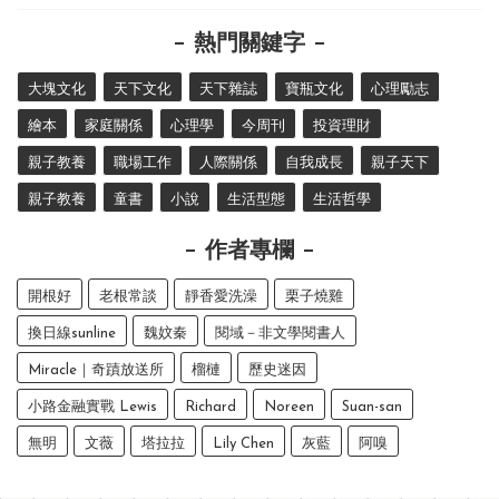
熱門關鍵字
大塊文化
天下文化
天下雜誌
寶瓶文化
心理勵志
繪本
家庭關係
心理學
今周刊
投資理財
親子教養
職場工作
人際關係
自我成長
親子天下
親子教養
童書
小說
生活型態
生活哲學
作者專欄
開根好
老根常談
靜香愛洗澡
栗子燒雞
換日線sunline
魏妏秦
閱域－非文學閱書人
Miracle｜奇蹟放送所
榴槤
歷史迷因
小路金融實戰 Lewis
Richard
Noreen
Suan-san
無明
文薇
塔拉拉
Lily Chen
灰藍
阿嗅