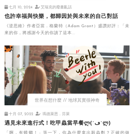
七月 10, 2024
艾瑞克的廢畫亂話
也許幸福與快樂，都歸因於與未來的自己對話
《逆思維》作者亞當．格蘭特（Adam Grant）盛讚好評：「未
來的你，將感謝今天的你讀了這本...
世界在想什麼
地球其實很神奇
十月 07, 2022
瑪德萊恩．芬萊
遇見未來進行式！吃甲蟲當早餐ლ(´ڡ`ლ)
「啊，有蟑螂！」等一下，你為什麼拿出殺蟲劑？正確的做