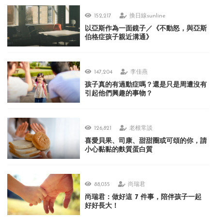
152,217
換日線sunline
以亞斯作為一面鏡子／《不動怒，與亞斯
伯格症孩子親近溝通》
147,204
李佳燕
孩子真的有過動症嗎？還是只是周遭沒有
引起他們興趣的事物？
126,821
老根常談
喜愛貝果、司康、甜甜圈或可頌的你，請
小心黏黏的麩質蛋白質
88,035
尚瑞君
尚瑞君：做好這 7 件事，陪伴孩子一起
好好長大！