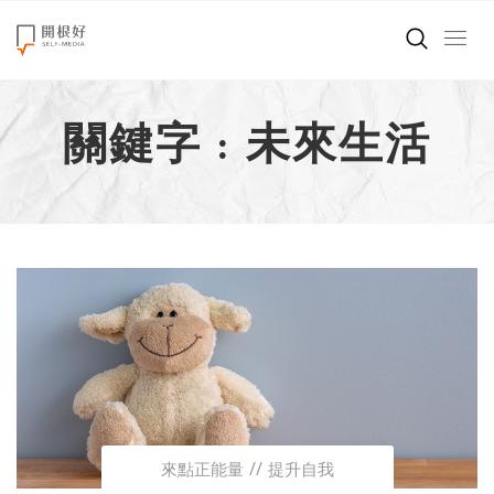
來點正能量
關鍵字 : 未來生活
世界在想什麼
創造美好生活
小孩不是噩夢
職場商業經濟
影片專區
關於我們
來點正能量
提升自我