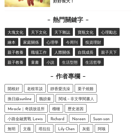
好好長大！
熱門關鍵字
大塊文化
天下文化
天下雜誌
寶瓶文化
心理勵志
繪本
家庭關係
心理學
今周刊
投資理財
親子教養
職場工作
人際關係
自我成長
親子天下
親子教養
童書
小說
生活型態
生活哲學
作者專欄
開根好
老根常談
靜香愛洗澡
栗子燒雞
換日線sunline
魏妏秦
閱域－非文學閱書人
Miracle｜奇蹟放送所
榴槤
歷史迷因
小路金融實戰 Lewis
Richard
Noreen
Suan-san
無明
文薇
塔拉拉
Lily Chen
灰藍
阿嗅