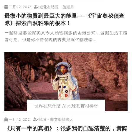
二月 12, 2025
進化村站長 施定男
最微小的物質到最巨大的能量──《宇宙奧秘偵查
隊》探索自然科學的根本！
一起略過那些深奧又令人頭昏腦脹的困難公式，發掘生活中隨
處可見、但是你不曾發現的古典與近代物理學...
世界在想什麼
地球其實很神奇
一月 12, 2021
閱域－非文學閱書人
《只有一半的真相》：很多我們自認清楚的，實際