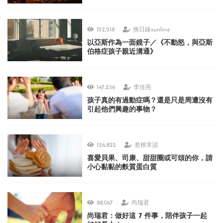
152,218
換日線sunline
以亞斯作為一面鏡子／《不動怒，與亞斯
伯格症孩子親近溝通》
147,236
李佳燕
孩子真的有過動症嗎？還是只是周遭沒有
引起他們興趣的事物？
126,822
老根常談
喜愛貝果、司康、甜甜圈或可頌的你，請
小心黏黏的麩質蛋白質
88,067
尚瑞君
尚瑞君：做好這 7 件事，陪伴孩子一起