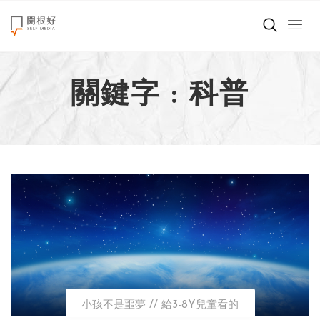
來點正能量
關鍵字 : 科普
世界在想什麼
創造美好生活
小孩不是噩夢
職場商業經濟
影片專區
關於我們
小孩不是噩夢
給3-8Y兒童看的