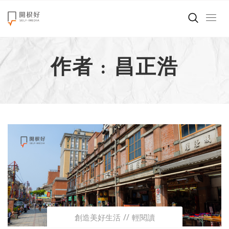
來點正能量
作者 : 昌正浩
世界在想什麼
創造美好生活
小孩不是噩夢
職場商業經濟
影片專區
關於我們
創造美好生活
輕閱讀