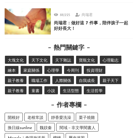
88,225
尚瑞君
尚瑞君：做好這 7 件事，陪伴孩子一起
好好長大！
熱門關鍵字
大塊文化
天下文化
天下雜誌
寶瓶文化
心理勵志
繪本
家庭關係
心理學
今周刊
投資理財
親子教養
職場工作
人際關係
自我成長
親子天下
親子教養
童書
小說
生活型態
生活哲學
作者專欄
開根好
老根常談
靜香愛洗澡
栗子燒雞
換日線sunline
魏妏秦
閱域－非文學閱書人