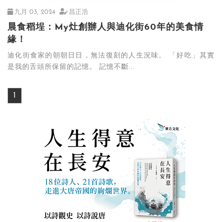
九月 03, 2024
昌正浩
晨食稻埕：My灶創辦人與迪化街60年的美食情
緣！
迪化街食家的朝朝日日，無法復刻的人生況味。 「好吃」其實
是我的舌頭所保留的記憶。 記憶不斷...
1