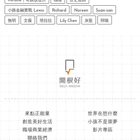
Miracle｜奇蹟放送所
榴槤
歷史迷因
小路金融實戰 Lewis
Richard
Noreen
Suan-san
無明
文薇
塔拉拉
Lily Chen
灰藍
阿嗅
來點正能量
世界在想什麼
創造美好生活
小孩不是噩夢
職場商業經濟
影片專區
聯絡我們