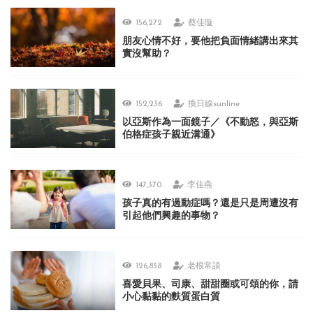
156,272
蔡佳璇
朋友心情不好，要他把負面情緒講出來其
實沒幫助？
152,236
換日線sunline
以亞斯作為一面鏡子／《不動怒，與亞斯
伯格症孩子親近溝通》
147,370
李佳燕
孩子真的有過動症嗎？還是只是周遭沒有
引起他們興趣的事物？
126,838
老根常談
喜愛貝果、司康、甜甜圈或可頌的你，請
小心黏黏的麩質蛋白質