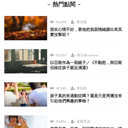
熱門點閱
156,288
蔡佳璇
朋友心情不好，要他把負面情緒講出來其
實沒幫助？
152,237
換日線sunline
以亞斯作為一面鏡子／《不動怒，與亞斯
伯格症孩子親近溝通》
147,380
李佳燕
孩子真的有過動症嗎？還是只是周遭沒有
引起他們興趣的事物？
126,839
老根常談