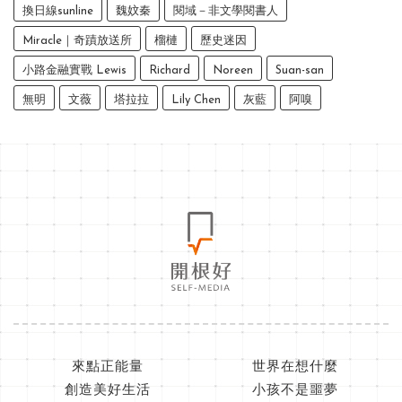
換日線sunline
魏妏秦
閱域－非文學閱書人
Miracle｜奇蹟放送所
榴槤
歷史迷因
小路金融實戰 Lewis
Richard
Noreen
Suan-san
無明
文薇
塔拉拉
Lily Chen
灰藍
阿嗅
來點正能量
世界在想什麼
創造美好生活
小孩不是噩夢