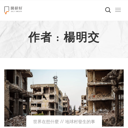
來點正能量
作者 : 楊明交
世界在想什麼
創造美好生活
小孩不是噩夢
職場商業經濟
影片專區
關於我們
世界在想什麼
地球村發生的事