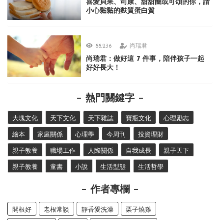
喜愛貝果、司康、甜甜圈或可頌的你，請
小心黏黏的麩質蛋白質
88,236
尚瑞君
尚瑞君：做好這 7 件事，陪伴孩子一起
好好長大！
熱門關鍵字
大塊文化
天下文化
天下雜誌
寶瓶文化
心理勵志
繪本
家庭關係
心理學
今周刊
投資理財
親子教養
職場工作
人際關係
自我成長
親子天下
親子教養
童書
小說
生活型態
生活哲學
作者專欄
開根好
老根常談
靜香愛洗澡
栗子燒雞