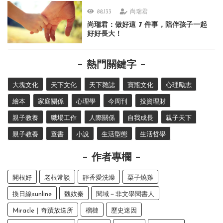
88,133
尚瑞君
尚瑞君：做好這 7 件事，陪伴孩子一起
好好長大！
熱門關鍵字
大塊文化
天下文化
天下雜誌
寶瓶文化
心理勵志
繪本
家庭關係
心理學
今周刊
投資理財
親子教養
職場工作
人際關係
自我成長
親子天下
親子教養
童書
小說
生活型態
生活哲學
作者專欄
開根好
老根常談
靜香愛洗澡
栗子燒雞
換日線sunline
魏妏秦
閱域－非文學閱書人
Miracle｜奇蹟放送所
榴槤
歷史迷因