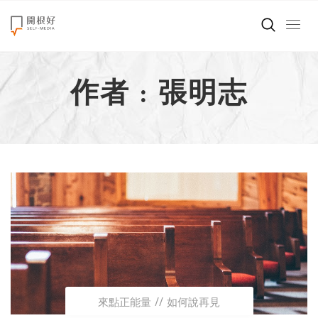
來點正能量
作者 : 張明志
世界在想什麼
創造美好生活
小孩不是噩夢
職場商業經濟
影片專區
關於我們
來點正能量
如何說再見