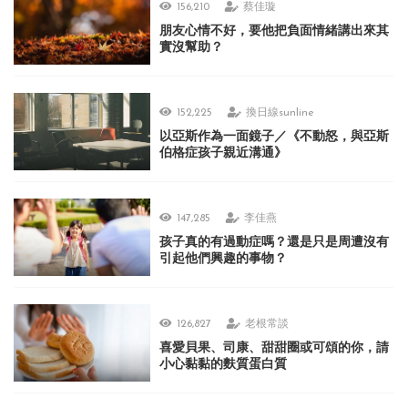
156,210
蔡佳璇
朋友心情不好，要他把負面情緒講出來其
實沒幫助？
152,225
換日線sunline
以亞斯作為一面鏡子／《不動怒，與亞斯
伯格症孩子親近溝通》
147,285
李佳燕
孩子真的有過動症嗎？還是只是周遭沒有
引起他們興趣的事物？
126,827
老根常談
喜愛貝果、司康、甜甜圈或可頌的你，請
小心黏黏的麩質蛋白質