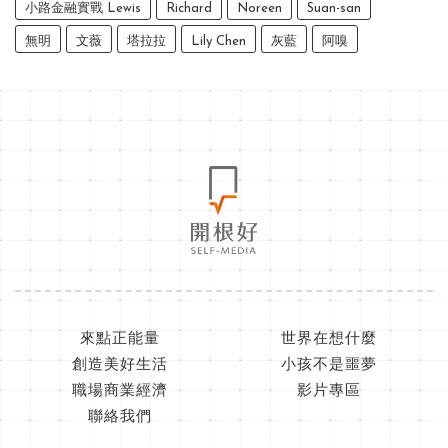
小路金融實戰 Lewis
Richard
Noreen
Suan-san
無明
文薇
塔拉拉
Lily Chen
灰藍
阿嗅
來點正能量
世界在想什麼
創造美好生活
小孩不是噩夢
職場商業經濟
影片專區
聯絡我們