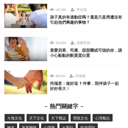
147,380
李佳燕
孩子真的有過動症嗎？還是只是周遭沒有
引起他們興趣的事物？
126,839
老根常談
喜愛貝果、司康、甜甜圈或可頌的你，請
小心黏黏的麩質蛋白質
88,236
尚瑞君
尚瑞君：做好這 7 件事，陪伴孩子一起
好好長大！
熱門關鍵字
大塊文化
天下文化
天下雜誌
寶瓶文化
心理勵志
繪本
家庭關係
心理學
今周刊
投資理財