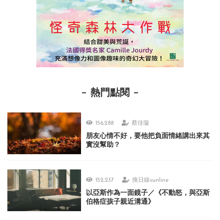
熱門點閱
156,288
蔡佳璇
朋友心情不好，要他把負面情緒講出來其
實沒幫助？
152,237
換日線sunline
以亞斯作為一面鏡子／《不動怒，與亞斯
伯格症孩子親近溝通》