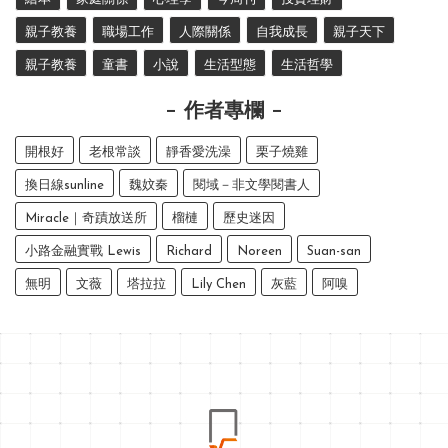
親子教養
職場工作
人際關係
自我成長
親子天下
親子教養
童書
小說
生活型態
生活哲學
作者專欄
開根好
老根常談
靜香愛洗澡
栗子燒雞
換日線sunline
魏妏秦
閱域－非文學閱書人
Miracle｜奇蹟放送所
榴槤
歷史迷因
小路金融實戰 Lewis
Richard
Noreen
Suan-san
無明
文薇
塔拉拉
Lily Chen
灰藍
阿嗅