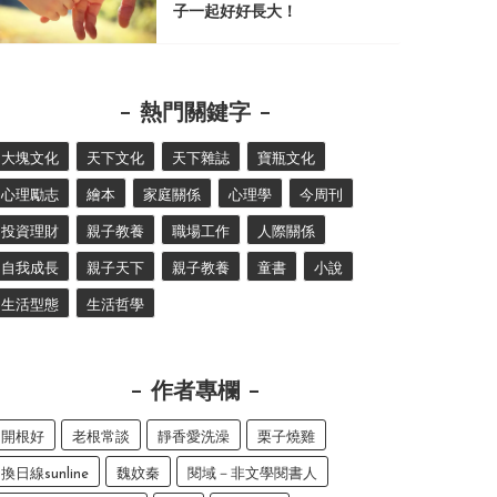
子一起好好長大！
熱門關鍵字
大塊文化
天下文化
天下雜誌
寶瓶文化
心理勵志
繪本
家庭關係
心理學
今周刊
投資理財
親子教養
職場工作
人際關係
自我成長
親子天下
親子教養
童書
小說
生活型態
生活哲學
作者專欄
開根好
老根常談
靜香愛洗澡
栗子燒雞
換日線sunline
魏妏秦
閱域－非文學閱書人