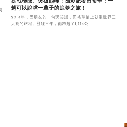
挑戰極限、突破巔峰！攝影記者田裕華：一
趟可以說嘴一輩子的追夢之旅！
切
2014年，因朋友的一句玩笑話，田裕華踏上朝聖世界三
大賽的旅程。歷經三年，他跨越了1,714公...