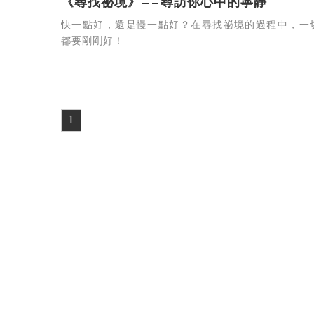
《尋找祕境》——尋訪你心中的寧靜
快一點好，還是慢一點好？在尋找祕境的過程中，一
都要剛剛好！
1