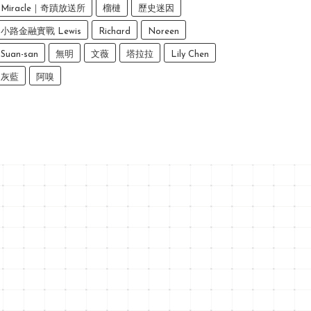
Miracle｜奇蹟放送所
榴槤
歷史迷因
小路金融實戰 Lewis
Richard
Noreen
Suan-san
無明
文薇
塔拉拉
Lily Chen
灰藍
阿嗅