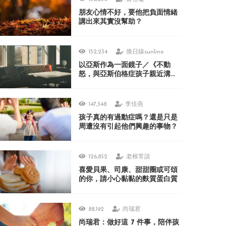
朋友心情不好，要他把負面情緒
講出來其實沒幫助？
152,234
換日線sunline
以亞斯作為一面鏡子／《不動
怒，與亞斯伯格症孩子親近溝
通》
147,348
李佳燕
孩子真的有過動症嗎？還是只是
周遭沒有引起他們興趣的事物？
126,832
老根常談
喜愛貝果、司康、甜甜圈或可頌
的你，請小心黏黏的麩質蛋白質
88,192
尚瑞君
尚瑞君：做好這 7 件事，陪伴孩