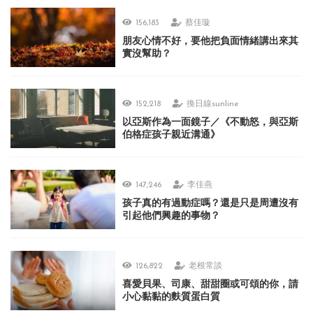
156,183
蔡佳璇
朋友心情不好，要他把負面情緒講出來其
實沒幫助？
152,218
換日線sunline
以亞斯作為一面鏡子／《不動怒，與亞斯
伯格症孩子親近溝通》
147,246
李佳燕
孩子真的有過動症嗎？還是只是周遭沒有
引起他們興趣的事物？
126,822
老根常談
喜愛貝果、司康、甜甜圈或可頌的你，請
小心黏黏的麩質蛋白質