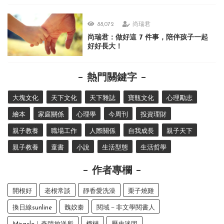
88,072
尚瑞君
尚瑞君：做好這 7 件事，陪伴孩子一起
好好長大！
熱門關鍵字
大塊文化
天下文化
天下雜誌
寶瓶文化
心理勵志
繪本
家庭關係
心理學
今周刊
投資理財
親子教養
職場工作
人際關係
自我成長
親子天下
親子教養
童書
小說
生活型態
生活哲學
作者專欄
開根好
老根常談
靜香愛洗澡
栗子燒雞
換日線sunline
魏妏秦
閱域－非文學閱書人