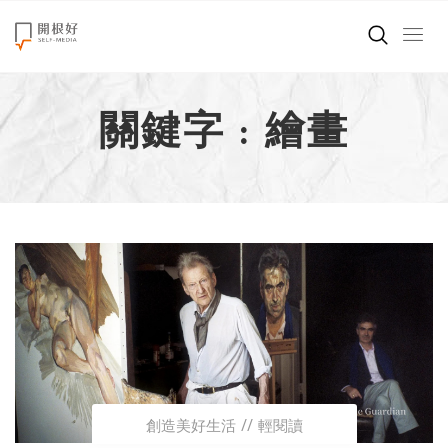
來點正能量
關鍵字 : 繪畫
世界在想什麼
創造美好生活
小孩不是噩夢
職場商業經濟
影片專區
關於我們
創造美好生活
輕閱讀