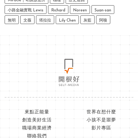
Miracle｜奇蹟放送所
榴槤
歷史迷因
小路金融實戰 Lewis
Richard
Noreen
Suan-san
無明
文薇
塔拉拉
Lily Chen
灰藍
阿嗅
來點正能量
世界在想什麼
創造美好生活
小孩不是噩夢
職場商業經濟
影片專區
聯絡我們