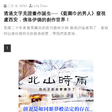
二月 18, 2025
Lily Chen
透過文字見證畫作誕生──《藍圍巾的男人》窺視
盧西安．佛洛伊德的創作世界！
英國二十年來最受矚目的當代藝術大師 藝術評論家馬丁．蓋福
特以擔任模特兒的親身經歷，帶我們真實地...
1