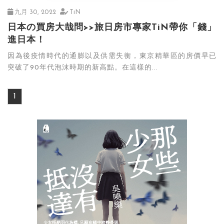
九月 30, 2022
TiN
日本の買房大哉問>>旅日房市專家TiN帶你「錢」
進日本！
因為後疫情時代的通膨以及供需失衡，東京精華區的房價早已
突破了90年代泡沫時期的新高點。在這樣的...
1