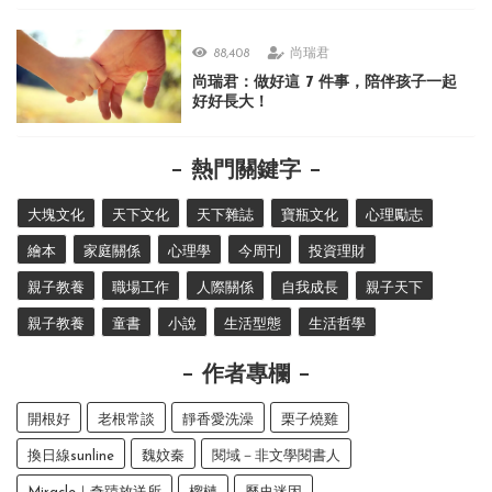
88,408
尚瑞君
尚瑞君：做好這 7 件事，陪伴孩子一起
好好長大！
熱門關鍵字
大塊文化
天下文化
天下雜誌
寶瓶文化
心理勵志
繪本
家庭關係
心理學
今周刊
投資理財
親子教養
職場工作
人際關係
自我成長
親子天下
親子教養
童書
小說
生活型態
生活哲學
作者專欄
開根好
老根常談
靜香愛洗澡
栗子燒雞
換日線sunline
魏妏秦
閱域－非文學閱書人