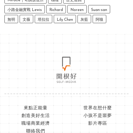
Miracle｜奇蹟放送所
榴槤
歷史迷因
小路金融實戰 Lewis
Richard
Noreen
Suan-san
無明
文薇
塔拉拉
Lily Chen
灰藍
阿嗅
來點正能量
世界在想什麼
創造美好生活
小孩不是噩夢
職場商業經濟
影片專區
聯絡我們