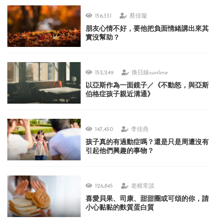
156,331
蔡佳璇
朋友心情不好，要他把負面情緒講出來其
實沒幫助？
152,249
換日線sunline
以亞斯作為一面鏡子／《不動怒，與亞斯
伯格症孩子親近溝通》
147,450
李佳燕
孩子真的有過動症嗎？還是只是周遭沒有
引起他們興趣的事物？
126,845
老根常談
喜愛貝果、司康、甜甜圈或可頌的你，請
小心黏黏的麩質蛋白質