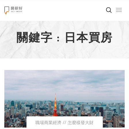
來點正能量
關鍵字 : 日本買房
世界在想什麼
創造美好生活
小孩不是噩夢
職場商業經濟
影片專區
關於我們
職場商業經濟
怎麼樣發大財