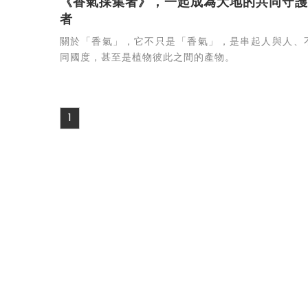
《香氣採集者》，一起成為大地的共同守護
者
關於「香氣」，它不只是「香氣」，是串起人與人、
同國度，甚至是植物彼此之間的產物。
1