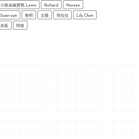
小路金融實戰 Lewis
Richard
Noreen
Suan-san
無明
文薇
塔拉拉
Lily Chen
灰藍
阿嗅