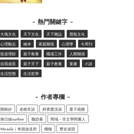
熱門關鍵字
大塊文化
天下文化
天下雜誌
寶瓶文化
心理勵志
繪本
家庭關係
心理學
今周刊
投資理財
親子教養
職場工作
人際關係
自我成長
親子天下
親子教養
童書
小說
生活型態
生活哲學
作者專欄
開根好
老根常談
靜香愛洗澡
栗子燒雞
換日線sunline
魏妏秦
閱域－非文學閱書人
Miracle｜奇蹟放送所
榴槤
歷史迷因