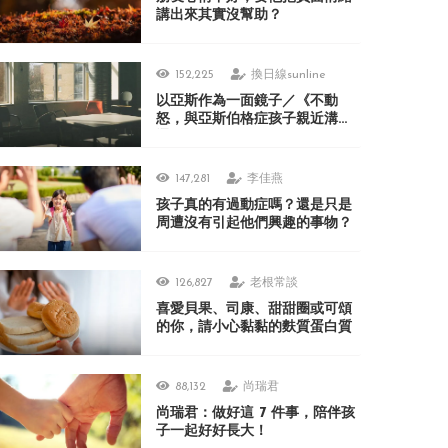
講出來其實沒幫助？
152,225
換日線sunline
以亞斯作為一面鏡子／《不動
怒，與亞斯伯格症孩子親近溝
通》
147,281
李佳燕
孩子真的有過動症嗎？還是只是
周遭沒有引起他們興趣的事物？
126,827
老根常談
喜愛貝果、司康、甜甜圈或可頌
的你，請小心黏黏的麩質蛋白質
88,132
尚瑞君
尚瑞君：做好這 7 件事，陪伴孩
子一起好好長大！