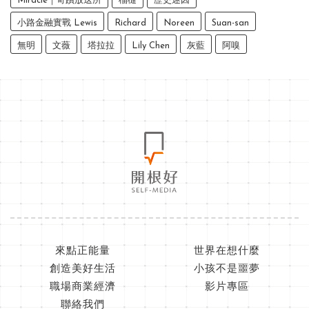
Miracle｜奇蹟放送所
榴槤
歷史迷因
小路金融實戰 Lewis
Richard
Noreen
Suan-san
無明
文薇
塔拉拉
Lily Chen
灰藍
阿嗅
來點正能量
世界在想什麼
創造美好生活
小孩不是噩夢
職場商業經濟
影片專區
聯絡我們