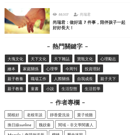
88,007
尚瑞君
尚瑞君：做好這 7 件事，陪伴孩子一起
好好長大！
熱門關鍵字
大塊文化
天下文化
天下雜誌
寶瓶文化
心理勵志
繪本
家庭關係
心理學
今周刊
投資理財
親子教養
職場工作
人際關係
自我成長
親子天下
親子教養
童書
小說
生活型態
生活哲學
作者專欄
開根好
老根常談
靜香愛洗澡
栗子燒雞
換日線sunline
魏妏秦
閱域－非文學閱書人