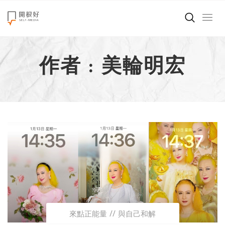
來點正能量
作者 : 美輪明宏
世界在想什麼
創造美好生活
小孩不是噩夢
職場商業經濟
影片專區
關於我們
來點正能量
與自己和解