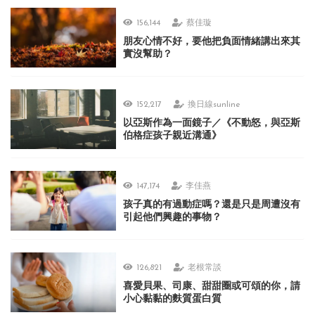
156,144
蔡佳璇
朋友心情不好，要他把負面情緒講出來其
實沒幫助？
152,217
換日線sunline
以亞斯作為一面鏡子／《不動怒，與亞斯
伯格症孩子親近溝通》
147,174
李佳燕
孩子真的有過動症嗎？還是只是周遭沒有
引起他們興趣的事物？
126,821
老根常談
喜愛貝果、司康、甜甜圈或可頌的你，請
小心黏黏的麩質蛋白質