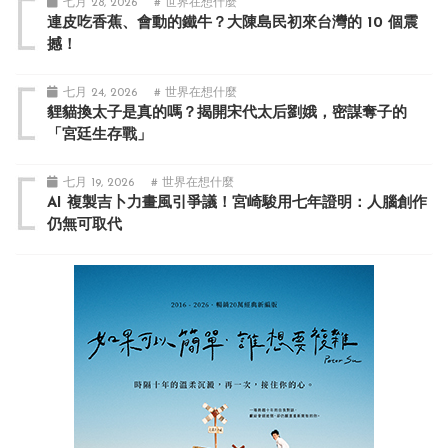
七月 28, 2026
# 世界在想什麼
連皮吃香蕉、會動的鐵牛？大陳島民初來台灣的 10 個震
撼！
七月 24, 2026
# 世界在想什麼
貍貓換太子是真的嗎？揭開宋代太后劉娥，密謀奪子的
「宮廷生存戰」
七月 19, 2026
# 世界在想什麼
AI 複製吉卜力畫風引爭議！宮崎駿用七年證明：人腦創作
仍無可取代