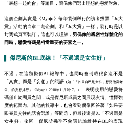
「最想一起約會」等題目，讓偶像們選出理想的戀愛對象。
這個企劃其實是《Myojo》每年慣例舉行的讀者投票「Jr.大
賞」活動的自家二創企劃。和「Jr.大賞」一樣，發行時是以
封閉式頁面裝訂，這也可以理解，
男偶像的親密性媒體化的
同時，戀愛符碼是相當重要的要素之一。
▌ 傑尼斯的BL底線！「不過還是女生好」
不過，在這類擬似BL報導中，也同時會刊載很多這不是
「真實」而是「妄想」的詞語
（如「『如果自己是女性，想要他當老
，表明使用的戀愛符
公』的妄想排行」《Myojo》2018年11月號: 7。）
碼僅止於團員之間，或是傑尼斯成員之間展現友情、憧憬強
度的範圍內。其他的報導中，也會看到偶像回答著「如果要
跟團員交往的話會選誰」等問題，但最後還是以「不過還是
女生好」收尾，傑尼斯幾乎不會讓結論維持在BL的表現