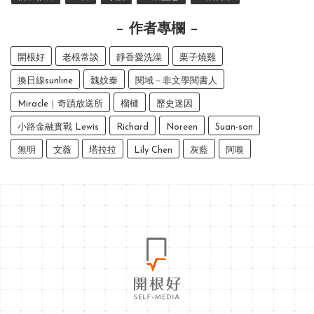
作者專欄
開根好
老根常談
靜香愛洗澡
栗子燒雞
換日線sunline
魏妏秦
閱域－非文學閱書人
Miracle｜奇蹟放送所
榴槤
歷史迷因
小路金融實戰 Lewis
Richard
Noreen
Suan-san
無明
文薇
塔拉拉
Lily Chen
灰藍
阿嗅