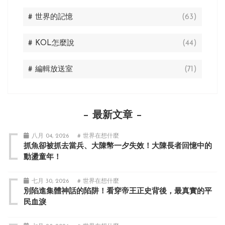
# 世界的記憶
(63)
# KOL怎麼說
(44)
# 編輯放送室
(71)
最新文章
八月 04, 2026
# 世界在想什麼
抓魚卻被抓去當兵、大陳幣一夕失效！大陳長者回憶中的
動盪童年！
七月 30, 2026
# 世界在想什麼
別陷進集體神話的陷阱！看穿帝王正史背後，最真實的平
民血淚