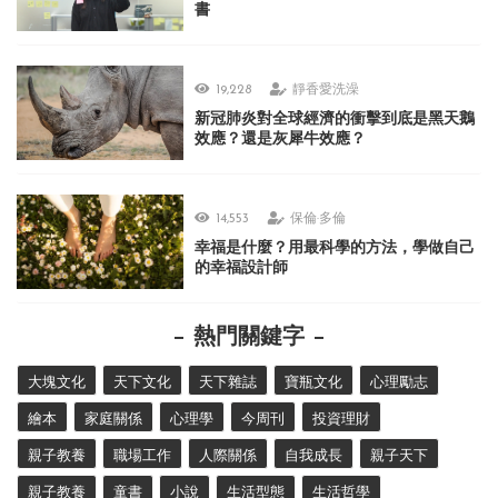
書
19,228
靜香愛洗澡
新冠肺炎對全球經濟的衝擊到底是黑天鵝
效應？還是灰犀牛效應？
14,553
保倫·多倫
幸福是什麼？用最科學的方法，學做自己
的幸福設計師
熱門關鍵字
大塊文化
天下文化
天下雜誌
寶瓶文化
心理勵志
繪本
家庭關係
心理學
今周刊
投資理財
親子教養
職場工作
人際關係
自我成長
親子天下
親子教養
童書
小說
生活型態
生活哲學