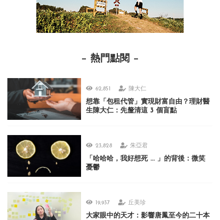
熱門點閱
62,851
陳大仁
想靠「包租代管」實現財富自由？理財醫
生陳大仁：先釐清這 3 個盲點
23,828
朱亞君
「哈哈哈，我好想死 ... 」的背後：微笑
憂鬱
19,937
丘美珍
大家眼中的天才：影響唐鳳至今的二十本