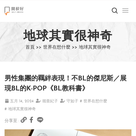
來點正能量
地球其實很神奇
世界在想什麼
首頁 >>
世界在想什麼 >>
地球其實很神奇
創造美好生活
小孩不是噩夢
男性集團的羈絆表現！不BL的傑尼斯／展
職場商業經濟
現BL的K-POP《BL教科書》
影片專區
五月 14, 2024
堀亜紀子
守如子
# 世界在想什麼
# 地球其實很神奇
關於我們
分享至 :