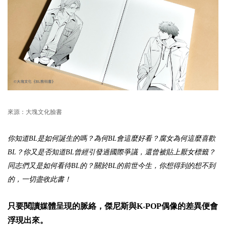
來源：大塊文化臉書
你知道BL是如何誕生的嗎？為何BL會這麼好看？腐女為何這麼喜歡
BL？你又是否知道BL曾經引發過國際爭議，還曾被貼上厭女標籤？
同志們又是如何看待BL的？關於BL的前世今生，你想得到的想不到
的，一切盡收此書！
只要閱讀媒體呈現的脈絡，傑尼斯與K-POP偶像的差異便會
浮現出來。