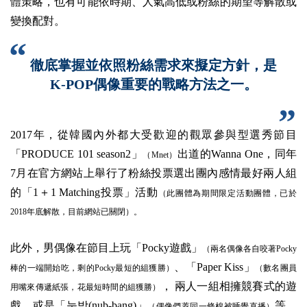
體策略，也有可能依時期、人氣高低或粉絲的期望等解散或
變換配對。
徹底掌握並依照粉絲需求來擬定方針，是
K-POP偶像重要的戰略方法之一。
2017年，從韓國內外都大受歡迎的觀眾參與型選秀節目
「PRODUCE 101 season2」
出道的Wanna One，同年
（Mnet）
7月在官方網站上舉行了粉絲投票選出團內感情最好兩人組
的「1＋1 Matching投票」活動
（此團體為期間限定活動團體，已於
2018年底解散，目前網站已關閉）。
此外，男偶像在節目上玩「Pocky遊戲」
（兩名偶像各自咬著Pocky
、「Paper Kiss」
棒的一端開始吃，剩的Pocky最短的組獲勝）
（數名團員
， 兩人一組相擁競賽式的遊
用嘴來傳遞紙張，花最短時間的組獲勝）
戲，或是「눕방(nub-bang)」
等，
（偶像們蓋同一條棉被睡覺直播）