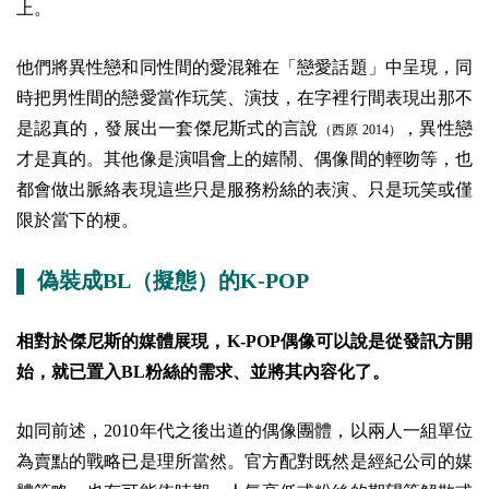
上。
他們將異性戀和同性間的愛混雜在「戀愛話題」中呈現，同
時把男性間的戀愛當作玩笑、演技，在字裡行間表現出那不
是認真的，發展出一套傑尼斯式的言說
，異性戀
（西原 2014）
才是真的。其他像是演唱會上的嬉鬧、偶像間的輕吻等，也
都會做出脈絡表現這些只是服務粉絲的表演、只是玩笑或僅
限於當下的梗。
▌ 偽裝成BL（擬態）的K-POP
相對於傑尼斯的媒體展現，K-POP偶像可以說是從發訊方開
始，就已置入BL粉絲的需求、並將其內容化了。
如同前述，2010年代之後出道的偶像團體，以兩人一組單位
為賣點的戰略已是理所當然。
官方配對既然是經紀公司的媒