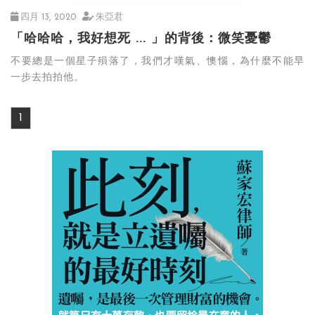
四月 13, 2020
朱亞君
「哈哈哈，我好想死 ... 」的背後：微笑憂鬱
不要總是一個星子殞落了，我們才嘆氣、懊惱，為什麼不能早
一步去拍拍他。
1