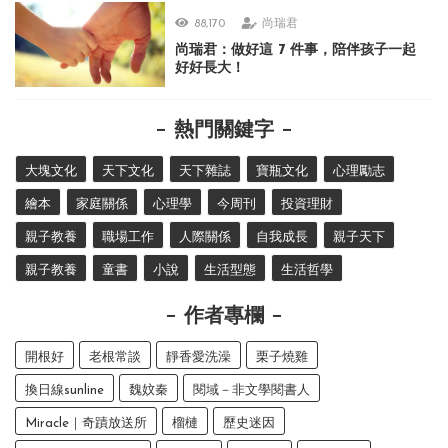
88,170
尚瑞君
尚瑞君：做好這 7 件事，陪伴孩子一起
好好長大！
熱門關鍵字
大塊文化
天下文化
天下雜誌
寶瓶文化
心理勵志
繪本
家庭關係
心理學
今周刊
投資理財
親子教養
職場工作
人際關係
自我成長
親子天下
親子教養
童書
小說
生活型態
生活哲學
作者專欄
開根好
老根常談
靜香愛洗澡
栗子燒雞
換日線sunline
魏妏秦
閱域－非文學閱書人
Miracle｜奇蹟放送所
榴槤
歷史迷因