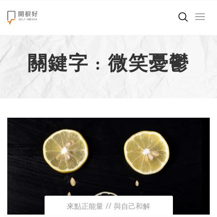
來點正能量
關鍵字 : 微笑憂鬱
世界在想什麼
創造美好生活
小孩不是噩夢
職場商業經濟
影片專區
關於我們
來點正能量
與自己和解