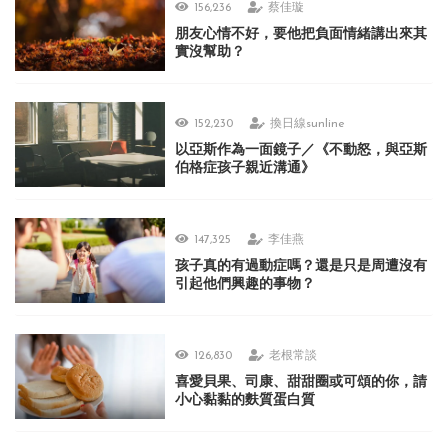
156,236
蔡佳璇
朋友心情不好，要他把負面情緒講出來其
實沒幫助？
152,230
換日線sunline
以亞斯作為一面鏡子／《不動怒，與亞斯
伯格症孩子親近溝通》
147,325
李佳燕
孩子真的有過動症嗎？還是只是周遭沒有
引起他們興趣的事物？
126,830
老根常談
喜愛貝果、司康、甜甜圈或可頌的你，請
小心黏黏的麩質蛋白質