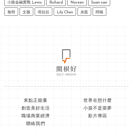
小路金融實戰 Lewis
Richard
Noreen
Suan-san
無明
文薇
塔拉拉
Lily Chen
灰藍
阿嗅
來點正能量
世界在想什麼
創造美好生活
小孩不是噩夢
職場商業經濟
影片專區
聯絡我們