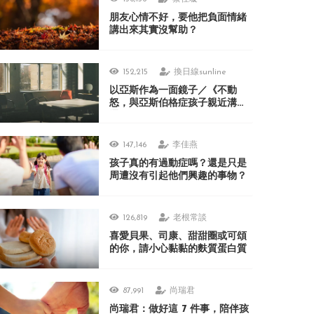
朋友心情不好，要他把負面情緒
講出來其實沒幫助？
152,215
換日線sunline
以亞斯作為一面鏡子／《不動
怒，與亞斯伯格症孩子親近溝
通》
147,146
李佳燕
孩子真的有過動症嗎？還是只是
周遭沒有引起他們興趣的事物？
126,819
老根常談
喜愛貝果、司康、甜甜圈或可頌
的你，請小心黏黏的麩質蛋白質
87,991
尚瑞君
尚瑞君：做好這 7 件事，陪伴孩