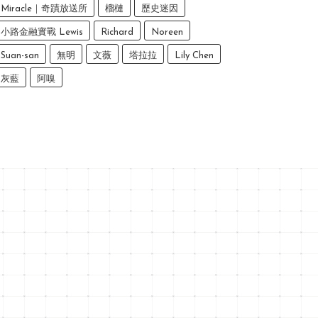
Miracle｜奇蹟放送所
榴槤
歷史迷因
小路金融實戰 Lewis
Richard
Noreen
Suan-san
無明
文薇
塔拉拉
Lily Chen
灰藍
阿嗅