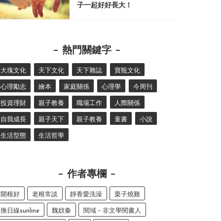
子一起好好長大！
熱門關鍵字
大塊文化
天下文化
天下雜誌
寶瓶文化
心理勵志
繪本
家庭關係
心理學
今周刊
投資理財
親子教養
職場工作
人際關係
自我成長
親子天下
親子教養
童書
小說
生活型態
生活哲學
作者專欄
開根好
老根常談
靜香愛洗澡
栗子燒雞
換日線sunline
魏妏秦
閱域－非文學閱書人