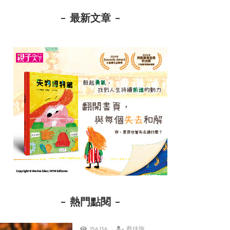
最新文章
熱門點閱
156,136
蔡佳璇