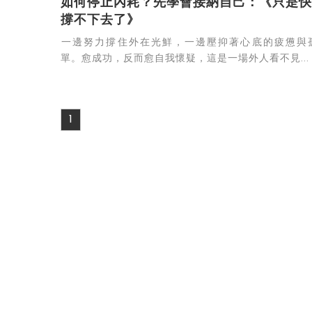
如何停止內耗？先學會接納自己：《只是快
撐不下去了》
​一邊努力撐住外在光鮮，一邊壓抑著心底的疲憊與
單。愈成功，反而愈自我懷疑，這是一場外人看不見...
1