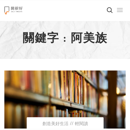
來點正能量
關鍵字 : 阿美族
世界在想什麼
創造美好生活
小孩不是噩夢
職場商業經濟
影片專區
關於我們
創造美好生活
輕閱讀