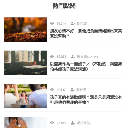
熱門點閱
156,249
蔡佳璇
朋友心情不好，要他把負面情緒講出來其
實沒幫助？
152,233
換日線sunline
以亞斯作為一面鏡子／《不動怒，與亞斯
伯格症孩子親近溝通》
147,347
李佳燕
孩子真的有過動症嗎？還是只是周遭沒有
引起他們興趣的事物？
126,832
老根常談