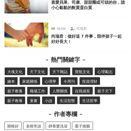
喜愛貝果、司康、甜甜圈或可頌的你，請
小心黏黏的麩質蛋白質
88,188
尚瑞君
尚瑞君：做好這 7 件事，陪伴孩子一起
好好長大！
熱門關鍵字
大塊文化
天下文化
天下雜誌
寶瓶文化
心理勵志
繪本
家庭關係
心理學
今周刊
投資理財
親子教養
職場工作
人際關係
自我成長
親子天下
親子教養
童書
小說
生活型態
生活哲學
作者專欄
開根好
老根常談
靜香愛洗澡
栗子燒雞