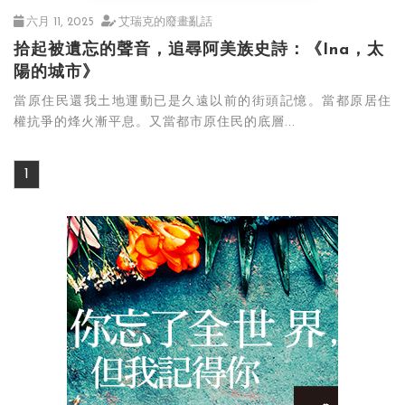
六月 11, 2025
艾瑞克的廢畫亂話
拾起被遺忘的聲音，追尋阿美族史詩：《Ina，太
陽的城市》
當原住民還我土地運動已是久遠以前的街頭記憶。當都原居住
權抗爭的烽火漸平息。又當都市原住民的底層...
1