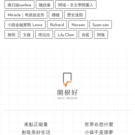
換日線sunline
魏妏秦
閱域－非文學閱書人
Miracle｜奇蹟放送所
榴槤
歷史迷因
小路金融實戰 Lewis
Richard
Noreen
Suan-san
無明
文薇
塔拉拉
Lily Chen
灰藍
阿嗅
來點正能量
世界在想什麼
創造美好生活
小孩不是噩夢