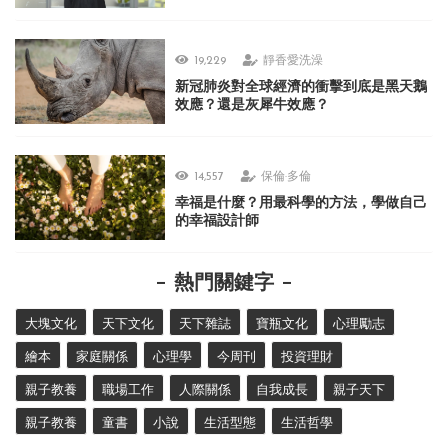
19,229
靜香愛洗澡
新冠肺炎對全球經濟的衝擊到底是黑天鵝
效應？還是灰犀牛效應？
14,557
保倫·多倫
幸福是什麼？用最科學的方法，學做自己
的幸福設計師
熱門關鍵字
大塊文化
天下文化
天下雜誌
寶瓶文化
心理勵志
繪本
家庭關係
心理學
今周刊
投資理財
親子教養
職場工作
人際關係
自我成長
親子天下
親子教養
童書
小說
生活型態
生活哲學