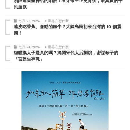
別陷進集體神話的陷阱！看穿帝王正史背後，最真實的平
民血淚
七月 28, 2026
# 世界在想什麼
連皮吃香蕉、會動的鐵牛？大陳島民初來台灣的 10 個震
撼！
七月 24, 2026
# 世界在想什麼
貍貓換太子是真的嗎？揭開宋代太后劉娥，密謀奪子的
「宮廷生存戰」