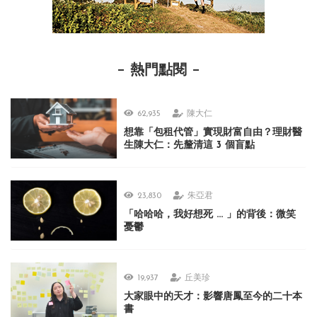
熱門點閱
62,935
陳大仁
想靠「包租代管」實現財富自由？理財醫
生陳大仁：先釐清這 3 個盲點
23,830
朱亞君
「哈哈哈，我好想死 ... 」的背後：微笑
憂鬱
19,937
丘美珍
大家眼中的天才：影響唐鳳至今的二十本
書