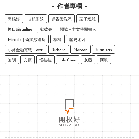
作者專欄
開根好
老根常談
靜香愛洗澡
栗子燒雞
換日線sunline
魏妏秦
閱域－非文學閱書人
Miracle｜奇蹟放送所
榴槤
歷史迷因
小路金融實戰 Lewis
Richard
Noreen
Suan-san
無明
文薇
塔拉拉
Lily Chen
灰藍
阿嗅