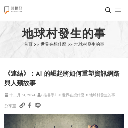
來點正能量
地球村發生的事
世界在想什麼
首頁 >>
世界在想什麼 >>
地球村發生的事
創造美好生活
小孩不是噩夢
《連結》：AI 的崛起將如何重塑資訊網路
職場商業經濟
與人類故事
影片專區
十二月 31, 2024
推書手L
# 世界在想什麼
# 地球村發生的事
分享至 :
關於我們