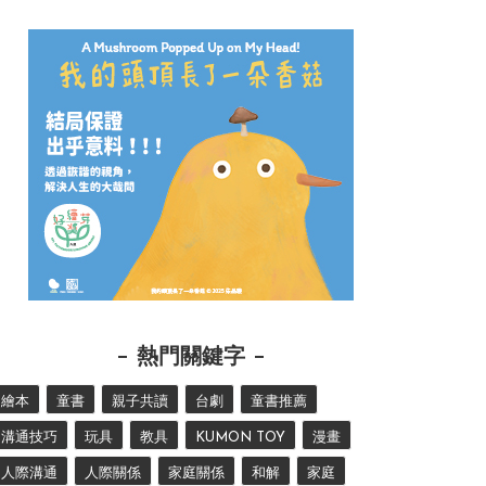
熱門關鍵字
繪本
童書
親子共讀
台劇
童書推薦
溝通技巧
玩具
教具
KUMON TOY
漫畫
人際溝通
人際關係
家庭關係
和解
家庭