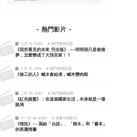
熱門影片
七月 12, 2022
# 熱門發燒話題
《我所看見的未來 完全版》 ——明明我只是做個
夢，怎麼變成了大預言家！？
十月 21, 2019
# 熱門發燒話題
《做工的人》喊水會結凍，喊米變肉粽
二月 03, 2023
# 熱門發燒話題
《紅色賭盤》：在這個國家生活，本身就是一場
賭局
十一月 06, 2020
# 成書介紹影片
《情批》──寫給「台語」、「樹木」和「書本」
的美麗情書