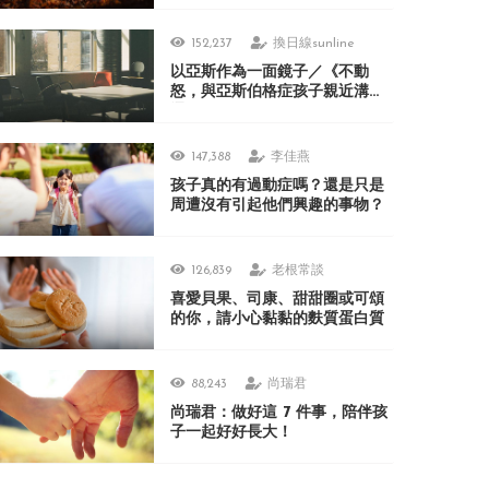
152,237
換日線sunline
以亞斯作為一面鏡子／《不動
怒，與亞斯伯格症孩子親近溝
通》
147,388
李佳燕
孩子真的有過動症嗎？還是只是
周遭沒有引起他們興趣的事物？
126,839
老根常談
喜愛貝果、司康、甜甜圈或可頌
的你，請小心黏黏的麩質蛋白質
88,243
尚瑞君
尚瑞君：做好這 7 件事，陪伴孩
子一起好好長大！