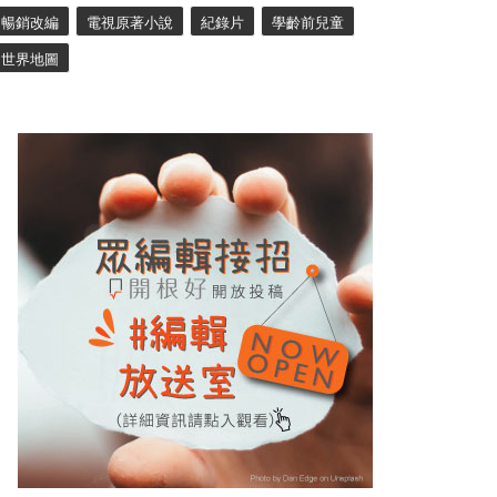
暢銷改編
電視原著小說
紀錄片
學齡前兒童
世界地圖