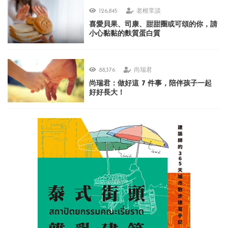
126,845
老根常談
喜愛貝果、司康、甜甜圈或可頌的你，請
小心黏黏的麩質蛋白質
88,376
尚瑞君
尚瑞君：做好這 7 件事，陪伴孩子一起
好好長大！