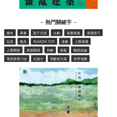
熱門關鍵字
繪本
童書
親子共讀
台劇
童書推薦
溝通技巧
玩具
教具
KUMON TOY
漫畫
人際溝通
人際關係
家庭關係
和解
家庭
暢銷改編
電視原著小說
紀錄片
學齡前兒童
世界地圖