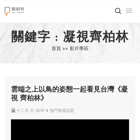
來點正能量
關鍵字 : 凝視齊柏林
世界在想什麼
首頁 >>
影片專區
創造美好生活
小孩不是噩夢
職場商業經濟
雲端之上以鳥的姿態一起看見台灣《凝
視 齊柏林》
影片專區
十二月 31, 2019
# 熱門發燒話題
關於我們