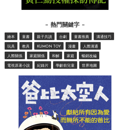
熱門關鍵字
繪本
童書
親子共讀
台劇
童書推薦
溝通技巧
玩具
教具
KUMON TOY
漫畫
人際溝通
人際關係
家庭關係
和解
家庭
暢銷改編
電視原著小說
紀錄片
學齡前兒童
世界地圖