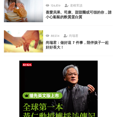
126,839
老根常談
喜愛貝果、司康、甜甜圈或可頌的你，請
小心黏黏的麩質蛋白質
88,234
尚瑞君
尚瑞君：做好這 7 件事，陪伴孩子一起
好好長大！