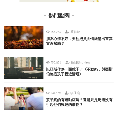
熱門點閱
156,286
蔡佳璇
朋友心情不好，要他把負面情緒講出來其
實沒幫助？
152,236
換日線sunline
以亞斯作為一面鏡子／《不動怒，與亞斯
伯格症孩子親近溝通》
147,379
李佳燕
孩子真的有過動症嗎？還是只是周遭沒有
引起他們興趣的事物？