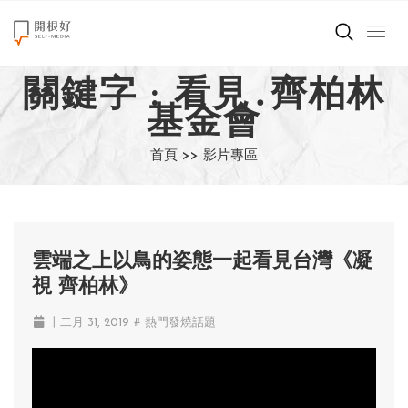
來點正能量
關鍵字 : 看見․齊柏林
基金會
世界在想什麼
首頁 >>
影片專區
創造美好生活
小孩不是噩夢
職場商業經濟
雲端之上以鳥的姿態一起看見台灣《凝
視 齊柏林》
影片專區
十二月 31, 2019
# 熱門發燒話題
關於我們