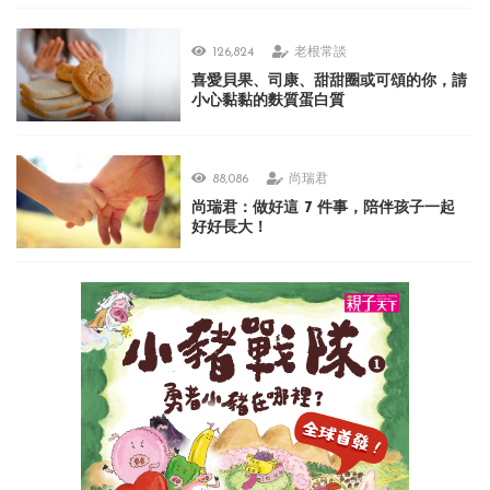
126,824
老根常談
喜愛貝果、司康、甜甜圈或可頌的你，請
小心黏黏的麩質蛋白質
88,086
尚瑞君
尚瑞君：做好這 7 件事，陪伴孩子一起
好好長大！