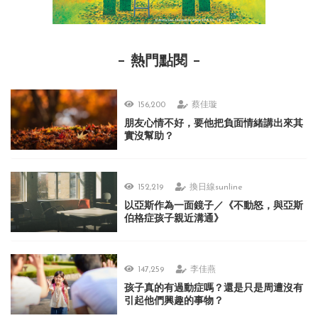
熱門點閱
156,200
蔡佳璇
朋友心情不好，要他把負面情緒講出來其
實沒幫助？
152,219
換日線sunline
以亞斯作為一面鏡子／《不動怒，與亞斯
伯格症孩子親近溝通》
147,259
李佳燕
孩子真的有過動症嗎？還是只是周遭沒有
引起他們興趣的事物？