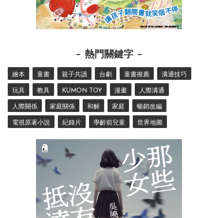
熱門關鍵字
繪本
童書
親子共讀
台劇
童書推薦
溝通技巧
玩具
教具
KUMON TOY
漫畫
人際溝通
人際關係
家庭關係
和解
家庭
暢銷改編
電視原著小說
紀錄片
學齡前兒童
世界地圖