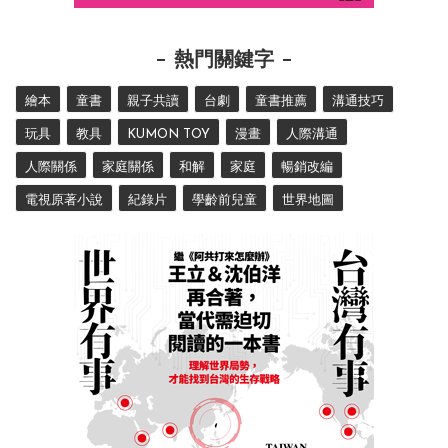
熱門關鍵字
繪本
童書
親子共讀
台劇
童書推薦
溝通技巧
玩具
教具
KUMON TOY
漫畫
人際溝通
人際關係
家庭關係
和解
家庭
暢銷改編
電視原著小說
紀錄片
學齡前兒童
世界地圖