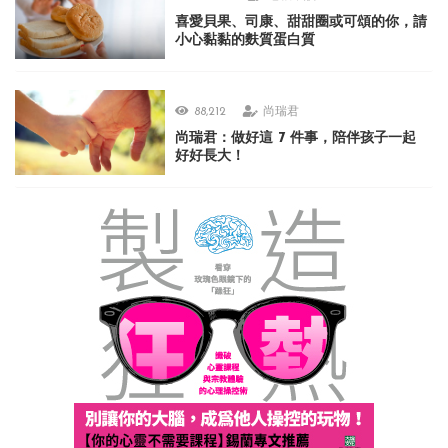
喜愛貝果、司康、甜甜圈或可頌的你，請
小心黏黏的麩質蛋白質
88,212
尚瑞君
尚瑞君：做好這 7 件事，陪伴孩子一起
好好長大！