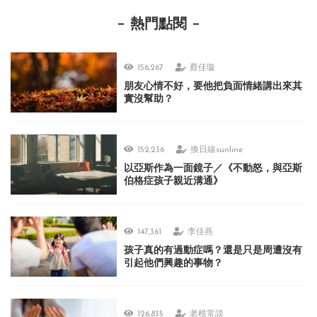
熱門點閱
156,267
蔡佳璇
朋友心情不好，要他把負面情緒講出來其
實沒幫助？
152,236
換日線sunline
以亞斯作為一面鏡子／《不動怒，與亞斯
伯格症孩子親近溝通》
147,361
李佳燕
孩子真的有過動症嗎？還是只是周遭沒有
引起他們興趣的事物？
126,835
老根常談