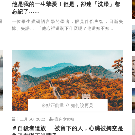
他是我的一生摯愛！但是，卻連「洗澡」都
忘記了‧‧‧‧‧‧
退
一位畢生鑽研語言學的學者，眼見伴侶失智，日漸失
憶、失語…… 「他心裡還剩下什麼呢？他還知不知...
來點正能量
如何說再見
十二月 30, 2022
瘋狗少女帕
＃自殺者遺族——被留下的人，心臟被掏空是