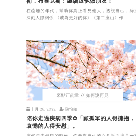
衛．布魯克斯：繼續跟他做朋友！
在疏離的年代，幫助你真正看見他人，透視自己，締
深刻人際關係 《成為更好的你》《第二座山》作...
來點正能量
如何說再見
十月 26, 2022
陳怡如
陪你走過疾病四季✿「願孤單的人得擁抱，
哀慟的人得安慰」。