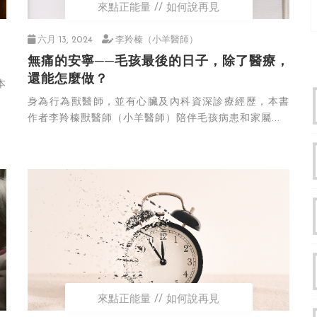
來點正能量
如何說再見
六月 13, 2024
李羚榛（小羊醫師）
無痛的安寧──毛孩最後的日子，除了醫療，
還能怎麼做？
身為行為獸醫師，並有心臟及內科資深診療經歷，本書
作者李羚榛獸醫師（小羊醫師）陪伴毛孩病患和家屬...
來點正能量
如何說再見