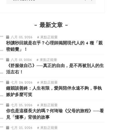
最新文章
八月 03, 2026
# 來點正能量
秒讀秒回就是在乎？心理師揭開現代人的 4 種「親
密錯覺」！
八月 01, 2026
# 來點正能量
《舒服做自己》──真正的自由，是不再被別人的生
活左右！
七月 29, 2026
# 來點正能量
鐘穎談善終：人生有限，愛與陪伴永遠不夠，爭執
嫉妒多麼可笑
七月 25, 2026
# 來點正能量
你也是這樣長大的嗎？何琦瑜《父母的旅程》──看
見「懂事」背後的故事
七月 23, 2026
# 來點正能量