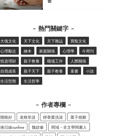
習
熱門關鍵字
大塊文化
天下文化
天下雜誌
寶瓶文化
心理勵志
繪本
家庭關係
心理學
今周刊
投資理財
親子教養
職場工作
人際關係
自我成長
親子天下
親子教養
童書
小說
生活型態
生活哲學
作者專欄
開根好
老根常談
靜香愛洗澡
栗子燒雞
換日線sunline
魏妏秦
閱域－非文學閱書人