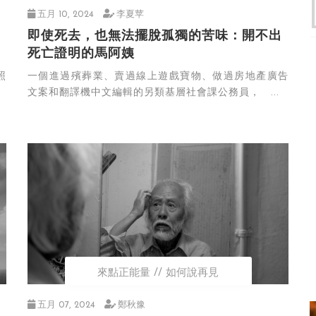
五月 10, 2024
李夏苹
即使死去，也無法擺脫孤獨的苦味：開不出
死亡證明的馬阿姨
照
一個進過殯葬業、賣過線上遊戲寶物、做過房地產廣告
文案和翻譯機中文編輯的另類基層社會課公務員， ...
來點正能量
如何說再見
五月 07, 2024
鄭秋豫