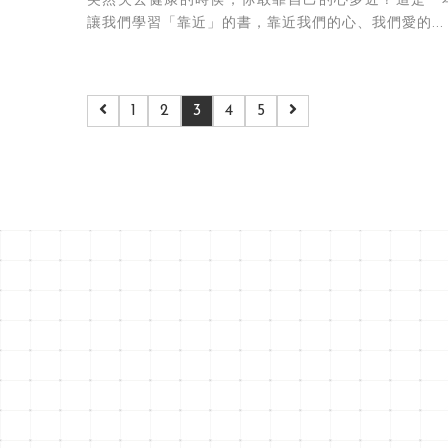
突然失去健康的時侯，你敢靠自己的心多近？這是一
讓我們學習「靠近」的書，靠近我們的心、我們愛的...
1
2
3
4
5