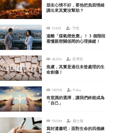
朋友心情不好，要他把負面情緒
講出來其實沒幫助？
51,552
于悅
遠離「煤氣燈效應」！ 3 個階段
看懂親密關係間的心理操縱！
45,556
莊博安
焦慮，其實是過往未曾處理的生
命創傷！
38,702
Poka
有意識的選擇，讓我們終能成為
「自己」
32,569
趙士懿
寫封遺書吧：面對生命的四個練