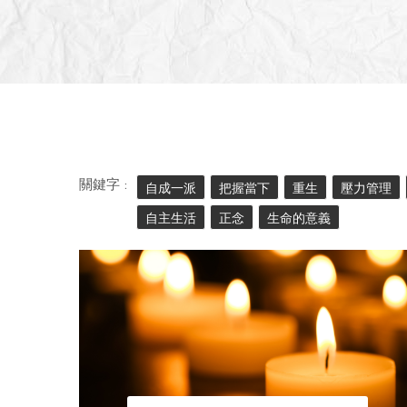
關鍵字 :
自成一派
把握當下
重生
壓力管理
自主生活
正念
生命的意義