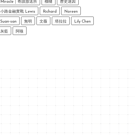
Miracle｜奇蹟放送所
榴槤
歷史迷因
小路金融實戰 Lewis
Richard
Noreen
Suan-san
無明
文薇
塔拉拉
Lily Chen
灰藍
阿嗅