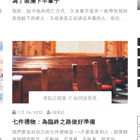
為了裝滿下半輩子
造
我想，如今他的死亡方式，又未嘗不是另一個帶領我與
其他餘下的家人，又或者是正在讀這本書的人，前往...
來點正能量
如何說再見
八月 04, 2022
張明志
七件禮物：為臨終之路做好準備
我們要送給自己的七件禮物是──不要羨慕別人；因果關
係與時空觀念；不勉強、不逃避；不執著，順其自...