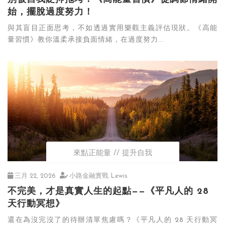
始，擺脫過度努力！
與其盲目正面思考，不如透過實用樂觀主義評估現狀。《高能
量習慣》教你溫柔承接負面情緒，在過度努力...
來點正能量
提升自我
三月 22, 2026
小路金融實戰 Lewis
不完美，才是真實人生的起點——《平凡人的 28
天行動冥想》
還在為沒完沒了的待辦清單焦慮嗎？《平凡人的 28 天行動冥