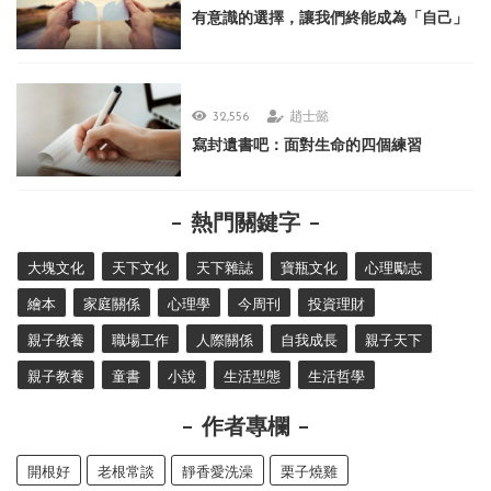
有意識的選擇，讓我們終能成為「自己」
32,556
趙士懿
寫封遺書吧：面對生命的四個練習
熱門關鍵字
大塊文化
天下文化
天下雜誌
寶瓶文化
心理勵志
繪本
家庭關係
心理學
今周刊
投資理財
親子教養
職場工作
人際關係
自我成長
親子天下
親子教養
童書
小說
生活型態
生活哲學
作者專欄
開根好
老根常談
靜香愛洗澡
栗子燒雞