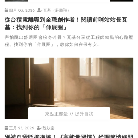
四月 03, 2026
瓦基（莊勝翔）
從台積電離職到全職創作者！閱讀前哨站站長瓦
基：找到你的「伸展圈」
害怕跳出舒適圈會粉身碎骨？瓦基分享從工程師轉職的心路歷
程。找到你的「伸展圈」，教你如何在保有安...
來點正能量
提升自我
三月 25, 2026
魏妏秦
別被自我貶抑拖垮！《高能量習慣》從調節情緒開