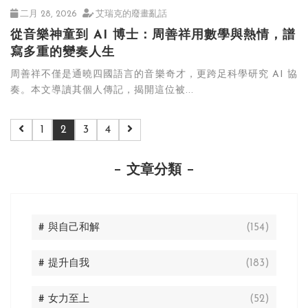
二月 28, 2026
艾瑞克的廢畫亂話
從音樂神童到 AI 博士：周善祥用數學與熱情，譜
寫多重的變奏人生
周善祥不僅是通曉四國語言的音樂奇才，更跨足科學研究 AI 協
奏。本文導讀其個人傳記，揭開這位被...
1
2
3
4
文章分類
# 與自己和解
(154)
# 提升自我
(183)
# 女力至上
(52)