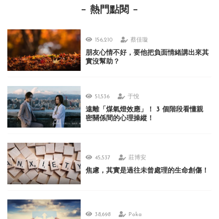
熱門點閱
156,210
蔡佳璇
朋友心情不好，要他把負面情緒講出來其
實沒幫助？
51,536
于悅
遠離「煤氣燈效應」！ 3 個階段看懂親
密關係間的心理操縱！
45,537
莊博安
焦慮，其實是過往未曾處理的生命創傷！
38,698
Poka