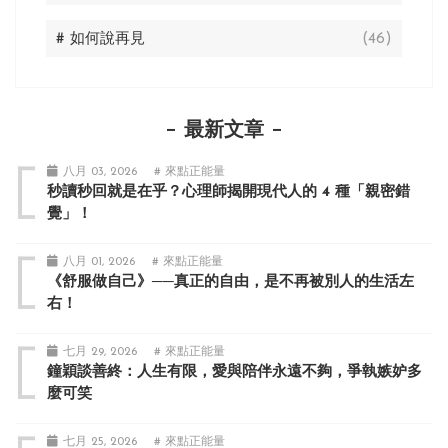
# 如何說再見
(46)
最新文章
八月 03, 2026
# 來點正能量
秒讀秒回就是在乎？心理師揭開現代人的 4 種「親密錯
覺」！
八月 01, 2026
# 來點正能量
《舒服做自己》──真正的自由，是不再被別人的生活左
右！
七月 29, 2026
# 來點正能量
鐘穎談善終：人生有限，愛與陪伴永遠不夠，爭執嫉妒多
麼可笑
七月 25, 2026
# 來點正能量