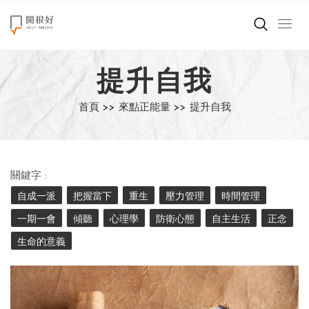
來點正能量
提升自我
世界在想什麼
首頁 >>
來點正能量 >>
提升自我
創造美好生活
小孩不是噩夢
關鍵字 :
職場商業經濟
自成一派
把握當下
重生
壓力管理
時間管理
一期一會
傾聽
心理學
防衛心態
自主生活
正念
影片專區
生命的意義
關於我們