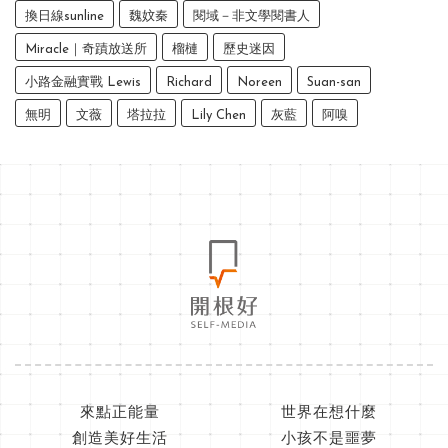
換日線sunline
魏妏秦
閱域－非文學閱書人
Miracle｜奇蹟放送所
榴槤
歷史迷因
小路金融實戰 Lewis
Richard
Noreen
Suan-san
無明
文薇
塔拉拉
Lily Chen
灰藍
阿嗅
來點正能量
世界在想什麼
創造美好生活
小孩不是噩夢