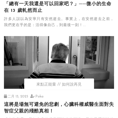
「總有一天我還是可以回家吧？」──微小的生命
在 13 歲軋然而止
許多人誤以為安寧只有安然逝去。事實上，在安然逝去之前，
我們更在乎的是：活得像自己，到最後一刻！...
來點正能量
如何說再見
二月 13, 2025
Poka
這將是場無可避免的悲劇，心臟科權威醫生面對失
智症父親的殘酷真相！