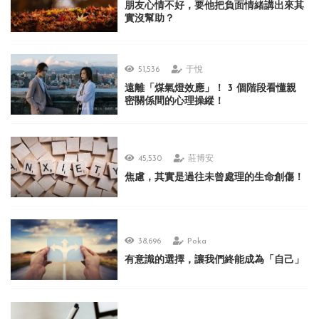
朋友心情不好，要他把負面情緒講出來其
實沒幫助？
51,536
于悅
遠離「煤氣燈效應」！ 3 個階段看懂親
密關係間的心理操縱！
45,530
莊博安
焦慮，其實是過往未曾處理的生命創傷！
38,696
Poka
有意識的選擇，讓我們終能成為「自己」