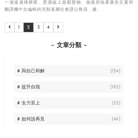
一個進過殯葬業、賣過線上遊戲寶物、做過房地產廣告文案和
翻譯機中文編輯的另類基層社會課公務員，建...
1
2
3
4
文章分類
# 與自己和解
(154)
# 提升自我
(183)
# 女力至上
(52)
# 如何說再見
(46)