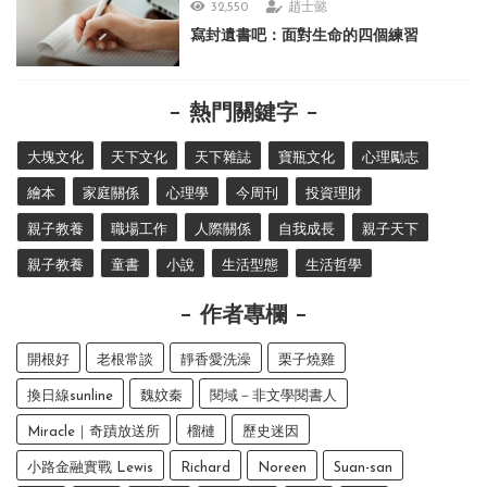
32,550
趙士懿
寫封遺書吧：面對生命的四個練習
熱門關鍵字
大塊文化
天下文化
天下雜誌
寶瓶文化
心理勵志
繪本
家庭關係
心理學
今周刊
投資理財
親子教養
職場工作
人際關係
自我成長
親子天下
親子教養
童書
小說
生活型態
生活哲學
作者專欄
開根好
老根常談
靜香愛洗澡
栗子燒雞
換日線sunline
魏妏秦
閱域－非文學閱書人
Miracle｜奇蹟放送所
榴槤
歷史迷因
小路金融實戰 Lewis
Richard
Noreen
Suan-san