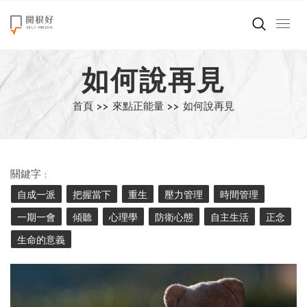
來點正能量
如何說再見
世界在想什麼
首頁 >>
來點正能量 >>
如何說再見
創造美好生活
小孩不是噩夢
關鍵字 :
職場商業經濟
自成一派
把握當下
重生
壓力管理
時間管理
一期一會
傾聽
心理學
防衛心態
自主生活
正念
影片專區
生命的意義
關於我們