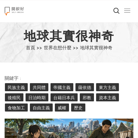
來點正能量
地球其實很神奇
世界在想什麼
首頁 >>
世界在想什麼 >>
地球其實很神奇
創造美好生活
小孩不是噩夢
關鍵字 :
職場商業經濟
民族主義
共同體
帝國主義
薩依德
東方主義
後殖民
日治時期
台籍日本兵
邪教
資本主義
影片專區
食物加工
自由主義
威權
歷史
關於我們