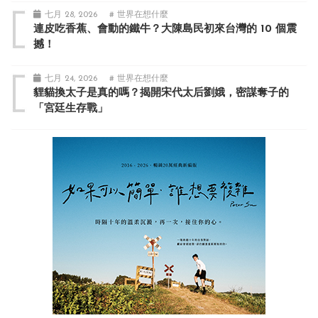
七月 28, 2026
# 世界在想什麼
連皮吃香蕉、會動的鐵牛？大陳島民初來台灣的 10 個震
撼！
七月 24, 2026
# 世界在想什麼
貍貓換太子是真的嗎？揭開宋代太后劉娥，密謀奪子的
「宮廷生存戰」