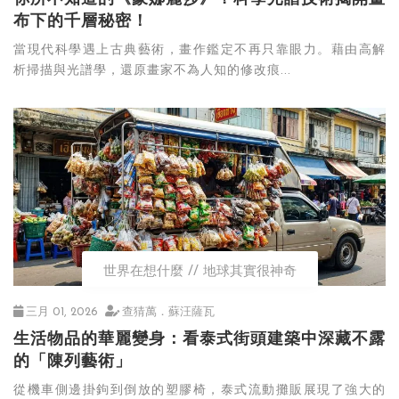
布下的千層秘密！
當現代科學遇上古典藝術，畫作鑑定不再只靠眼力。藉由高解
析掃描與光譜學，還原畫家不為人知的修改痕...
世界在想什麼
地球其實很神奇
三月 01, 2026
查猜萬．蘇汪薩瓦
生活物品的華麗變身：看泰式街頭建築中深藏不露
的「陳列藝術」
從機車側邊掛鉤到倒放的塑膠椅，泰式流動攤販展現了強大的