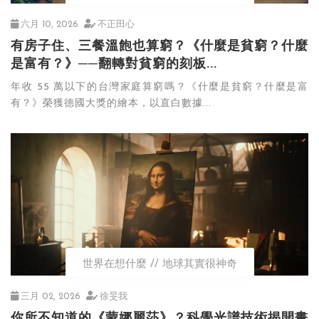
六月 10, 2026
不正田心
有房子住、三餐溫飽也算窮？《什麼是貧窮？什麼
是富有？》──翻轉對貧窮的刻板...
年收 55 萬以下的台灣家庭算窮嗎？《什麼是貧窮？什麼是富
有？》榮獲德國大獎的繪本，以直白數據...
世界在想什麼
地球其實很神奇
三月 02, 2026
徐旻我
你所不知道的《蒙娜麗莎》？科學光譜技術揭開畫