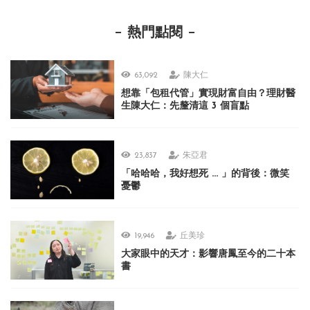
熱門點閱
63,092
陳大仁
想靠「包租代管」實現財富自由？理財醫
生陳大仁：先釐清這 3 個盲點
23,837
朱亞君
「哈哈哈，我好想死 ... 」的背後：微笑
憂鬱
19,946
丘美珍
大家眼中的天才：影響唐鳳至今的二十本
書