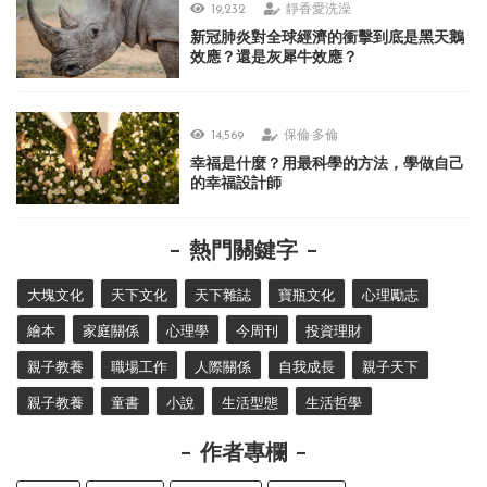
19,232
靜香愛洗澡
新冠肺炎對全球經濟的衝擊到底是黑天鵝
效應？還是灰犀牛效應？
14,569
保倫·多倫
幸福是什麼？用最科學的方法，學做自己
的幸福設計師
熱門關鍵字
大塊文化
天下文化
天下雜誌
寶瓶文化
心理勵志
繪本
家庭關係
心理學
今周刊
投資理財
親子教養
職場工作
人際關係
自我成長
親子天下
親子教養
童書
小說
生活型態
生活哲學
作者專欄