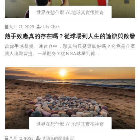
世界在想什麼
地球其實很神奇
九月 27, 2025
Lily Chen
熱手效應真的存在嗎？從球場到人生的論辯與啟發
當你手感發燙、連連命中，那真的只是運氣好嗎？究竟是什麼
讓人連戰皆捷、一舉翻身？從NBA球星到億...
世界在想什麼
地球其實很神奇
八月 12, 2025
艾瑞克的廢畫亂話