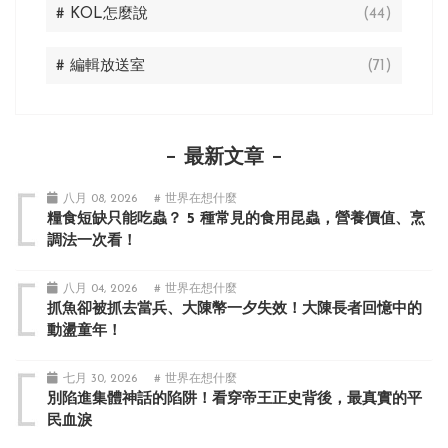
# KOL怎麼說
(44)
# 編輯放送室
(71)
最新文章
八月 08, 2026
# 世界在想什麼
糧食短缺只能吃蟲？ 5 種常見的食用昆蟲，營養價值、烹
調法一次看！
八月 04, 2026
# 世界在想什麼
抓魚卻被抓去當兵、大陳幣一夕失效！大陳長者回憶中的
動盪童年！
七月 30, 2026
# 世界在想什麼
別陷進集體神話的陷阱！看穿帝王正史背後，最真實的平
民血淚