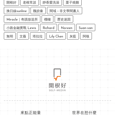
開根好
老根常談
靜香愛洗澡
栗子燒雞
換日線sunline
魏妏秦
閱域－非文學閱書人
Miracle｜奇蹟放送所
榴槤
歷史迷因
小路金融實戰 Lewis
Richard
Noreen
Suan-san
無明
文薇
塔拉拉
Lily Chen
灰藍
阿嗅
來點正能量
世界在想什麼