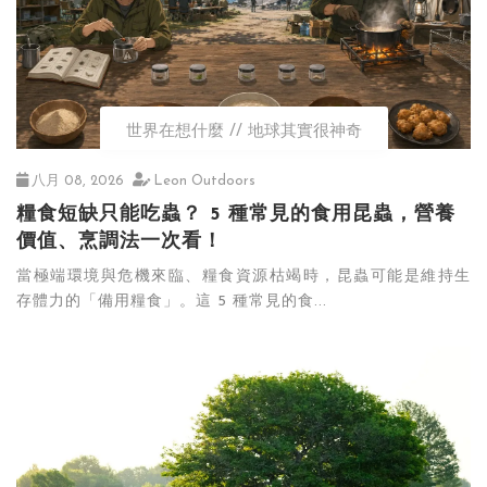
世界在想什麼
地球其實很神奇
八月 08, 2026
Leon Outdoors
糧食短缺只能吃蟲？ 5 種常見的食用昆蟲，營養
價值、烹調法一次看！
當極端環境與危機來臨、糧食資源枯竭時，昆蟲可能是維持生
存體力的「備用糧食」。這 5 種常見的食...