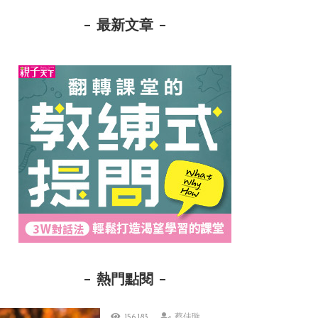
最新文章
熱門點閱
156,183
蔡佳璇