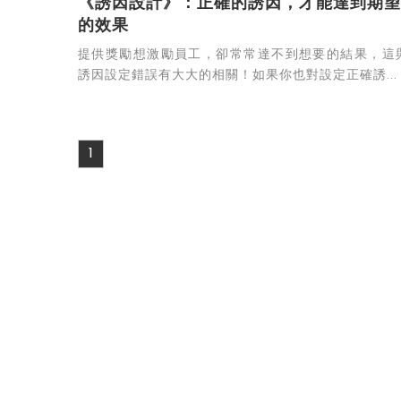
《誘因設計》：正確的誘因，才能達到期望
的效果
提供獎勵想激勵員工，卻常常達不到想要的結果，這
誘因設定錯誤有大大的相關！如果你也對設定正確誘...
1