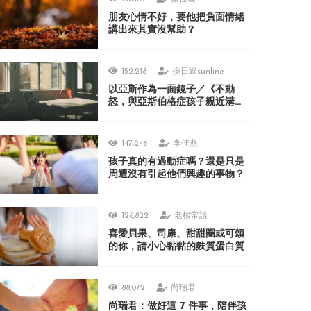
朋友心情不好，要他把負面情緒
講出來其實沒幫助？
152,218
換日線sunline
以亞斯作為一面鏡子／《不動
怒，與亞斯伯格症孩子親近溝
通》
147,246
李佳燕
孩子真的有過動症嗎？還是只是
周遭沒有引起他們興趣的事物？
126,822
老根常談
喜愛貝果、司康、甜甜圈或可頌
的你，請小心黏黏的麩質蛋白質
88,072
尚瑞君
尚瑞君：做好這 7 件事，陪伴孩