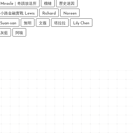
Miracle｜奇蹟放送所
榴槤
歷史迷因
小路金融實戰 Lewis
Richard
Noreen
Suan-san
無明
文薇
塔拉拉
Lily Chen
灰藍
阿嗅