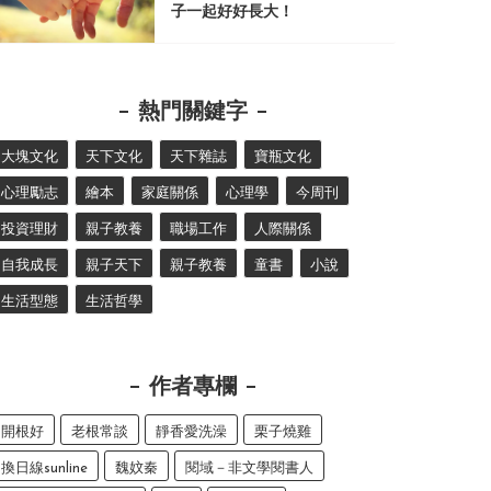
子一起好好長大！
熱門關鍵字
大塊文化
天下文化
天下雜誌
寶瓶文化
心理勵志
繪本
家庭關係
心理學
今周刊
投資理財
親子教養
職場工作
人際關係
自我成長
親子天下
親子教養
童書
小說
生活型態
生活哲學
作者專欄
開根好
老根常談
靜香愛洗澡
栗子燒雞
換日線sunline
魏妏秦
閱域－非文學閱書人