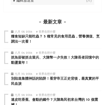
# 編輯放送室
(71)
最新文章
八月 08, 2026
# 世界在想什麼
糧食短缺只能吃蟲？ 5 種常見的食用昆蟲，營養價值、烹
調法一次看！
八月 04, 2026
# 世界在想什麼
抓魚卻被抓去當兵、大陳幣一夕失效！大陳長者回憶中的
動盪童年！
七月 30, 2026
# 世界在想什麼
別陷進集體神話的陷阱！看穿帝王正史背後，最真實的平
民血淚
七月 28, 2026
# 世界在想什麼
連皮吃香蕉、會動的鐵牛？大陳島民初來台灣的 10 個震