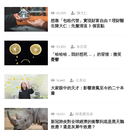
63,003
陳大仁
想靠「包租代管」實現財富自由？理財醫
生陳大仁：先釐清這 3 個盲點
23,835
朱亞君
「哈哈哈，我好想死 ... 」的背後：微笑
憂鬱
19,940
丘美珍
大家眼中的天才：影響唐鳳至今的二十本
書
19,231
靜香愛洗澡
新冠肺炎對全球經濟的衝擊到底是黑天鵝
效應？還是灰犀牛效應？