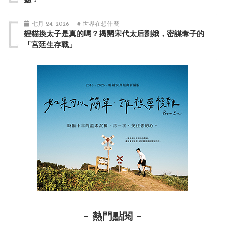
撼！
七月 24, 2026
# 世界在想什麼
貍貓換太子是真的嗎？揭開宋代太后劉娥，密謀奪子的
「宮廷生存戰」
熱門點閱