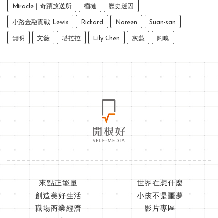
Miracle｜奇蹟放送所
榴槤
歷史迷因
小路金融實戰 Lewis
Richard
Noreen
Suan-san
無明
文薇
塔拉拉
Lily Chen
灰藍
阿嗅
來點正能量
世界在想什麼
創造美好生活
小孩不是噩夢
職場商業經濟
影片專區