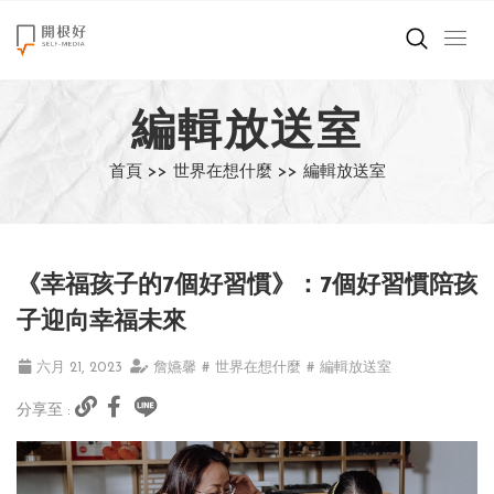
來點正能量
編輯放送室
世界在想什麼
首頁 >>
世界在想什麼 >>
編輯放送室
創造美好生活
小孩不是噩夢
《幸福孩子的7個好習慣》：7個好習慣陪孩
職場商業經濟
子迎向幸福未來
影片專區
六月 21, 2023
詹嬿馨
# 世界在想什麼
# 編輯放送室
分享至 :
關於我們