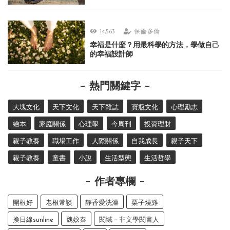
14,563
保倫·多倫
幸福是什麼？用最科學的方法，學做自己
的幸福設計師
熱門關鍵字
大塊文化
天下文化
天下雜誌
寶瓶文化
心理勵志
繪本
家庭關係
心理學
今周刊
投資理財
親子教養
職場工作
人際關係
自我成長
親子天下
親子教養
童書
小說
生活型態
生活哲學
作者專欄
開根好
老根常談
靜香愛洗澡
栗子燒雞
換日線sunline
魏妏秦
閱域－非文學閱書人