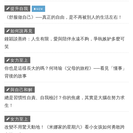
提升自我
NEW
《舒服做自己》──真正的自由，是不再被別人的生活左右！
如何說再見
鐘穎談善終：人生有限，愛與陪伴永遠不夠，爭執嫉妒多麼可
笑
女力至上
你也是這樣長大的嗎？何琦瑜《父母的旅程》──看見「懂事」
背後的故事
與自己和解
總是習慣性自責、自我檢討？你的焦慮，其實是大腦在努力求
生！
女力至上
改變不用驚天動地！《米娜家的星期六》看小女孩如何勇敢跨