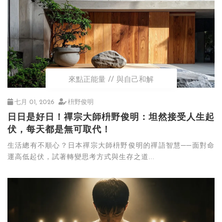
來點正能量
與自己和解
七月 01, 2026
枡野俊明
日日是好日！禪宗大師枡野俊明：坦然接受人生起
伏，每天都是無可取代！
生活總有不順心？日本禪宗大師枡野俊明的禪語智慧──面對命
運高低起伏，試著轉變思考方式與生存之道...