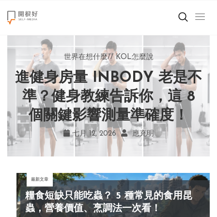
來點正能量
世界在想什麼
世界在想什麼
來點正能量
來點正能量
//
//
//
//
地球村發生的事
與自己和解
KOL怎麼說
女力至上
世界在想什麼
進健身房量 INBODY 老是不
AI 複製吉卜力畫風引爭議！
別讓過去的榮耀嘲笑現在！
改變不用驚天動地！《米娜
創造美好生活
宮崎駿用七年證明：人腦創
學會捨棄獎盃，活出當下的
家的星期六》看小女孩如何
準？健身教練告訴你，這 8
小孩不是噩夢
個關鍵影響測量準確度！
勇敢跨出第一步
作仍無可取代
真實幸福
職場商業經濟
七月 19, 2026
七月 17, 2026
七月 22, 2026
七月 12, 2026
亞瑟．布魯克斯
菲利浦．科特勒
不正田心
應充明
影片專區
最新文章
關於我們
糧食短缺只能吃蟲？ 5 種常見的食用昆
蟲，營養價值、烹調法一次看！