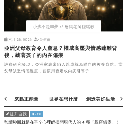
小孩不是噩夢
爸媽老師輕鬆教
六月 28, 2026
吳依倫
亞洲父母教育令人窒息？權威高壓與情感疏離背
後，藏著孩子的內在傷痕
許多研究發現，亞洲家庭常陷入以成就為導向的教養盲點。當
父母缺乏情感溫度，習慣用否定或內疚引導子...
來點正能量
世界在想什麼
創造美好生活
提升自我
NEW
秒讀秒回就是在乎？心理師揭開現代人的 4 種「親密錯覺」！