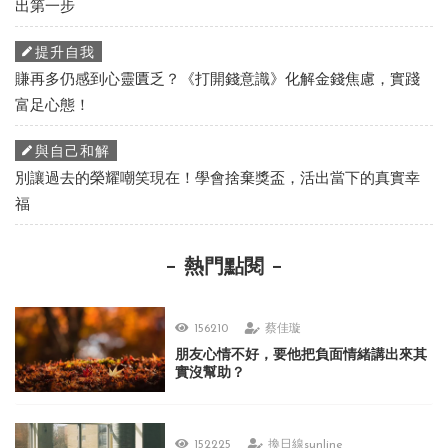
出第一步
提升自我
賺再多仍感到心靈匱乏？《打開錢意識》化解金錢焦慮，實踐
富足心態！
與自己和解
別讓過去的榮耀嘲笑現在！學會捨棄獎盃，活出當下的真實幸
福
熱門點閱
156210
蔡佳璇
朋友心情不好，要他把負面情緒講出來其
實沒幫助？
152225
換日線sunline