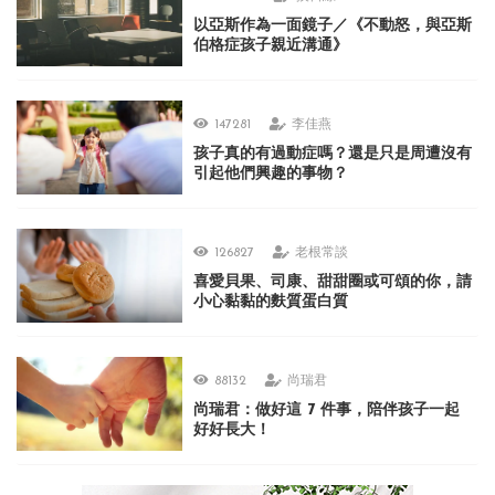
以亞斯作為一面鏡子／《不動怒，與亞斯
伯格症孩子親近溝通》
147281
李佳燕
孩子真的有過動症嗎？還是只是周遭沒有
引起他們興趣的事物？
126827
老根常談
喜愛貝果、司康、甜甜圈或可頌的你，請
小心黏黏的麩質蛋白質
88132
尚瑞君
尚瑞君：做好這 7 件事，陪伴孩子一起
好好長大！