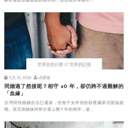
解析最新校園霸凌防制準則，按部就班掌握申...
世界在想什麼
世界的記憶
七月 10, 2026
高愛倫
同婚過了然後呢？相守 40 年，卻仍跨不過難解的
「血緣」
台灣同性婚姻合法已通過，但無子女伴侶的財產繼承仍面臨挑
戰。當兄弟姊妹特留分遇上幾十年的相伴，遺...