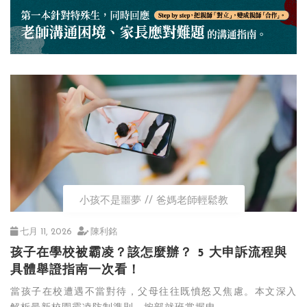
小孩不是噩夢
爸媽老師輕鬆教
七月 11, 2026
陳利銘
孩子在學校被霸凌？該怎麼辦？ 5 大申訴流程與
具體舉證指南一次看！
當孩子在校遭遇不當對待，父母往往既憤怒又焦慮。本文深入