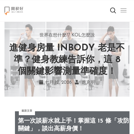
來點正能量
世界在想什麼
世界在想什麼
來點正能量
來點正能量
//
//
//
//
地球村發生的事
與自己和解
KOL怎麼說
女力至上
世界在想什麼
進健身房量 INBODY 老是不
AI 複製吉卜力畫風引爭議！
別讓過去的榮耀嘲笑現在！
改變不用驚天動地！《米娜
創造美好生活
宮崎駿用七年證明：人腦創
學會捨棄獎盃，活出當下的
家的星期六》看小女孩如何
準？健身教練告訴你，這 8
小孩不是噩夢
個關鍵影響測量準確度！
勇敢跨出第一步
作仍無可取代
真實幸福
職場商業經濟
七月 19, 2026
七月 17, 2026
七月 22, 2026
七月 12, 2026
亞瑟．布魯克斯
菲利浦．科特勒
不正田心
應充明
影片專區
最新文章
關於我們
第一次談薪水就上手！掌握這 15 條「攻防
關鍵」，談出高薪身價！