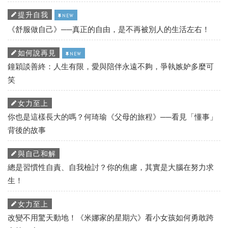
提升自我
NEW
《舒服做自己》──真正的自由，是不再被別人的生活左右！
如何說再見
NEW
鐘穎談善終：人生有限，愛與陪伴永遠不夠，爭執嫉妒多麼可
笑
女力至上
你也是這樣長大的嗎？何琦瑜《父母的旅程》──看見「懂事」
背後的故事
與自己和解
總是習慣性自責、自我檢討？你的焦慮，其實是大腦在努力求
生！
女力至上
改變不用驚天動地！《米娜家的星期六》看小女孩如何勇敢跨