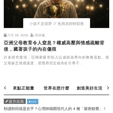
小孩不是噩夢
爸媽老師輕鬆教
六月 28, 2026
吳依倫
亞洲父母教育令人窒息？權威高壓與情感疏離背
後，藏著孩子的內在傷痕
許多研究發現，亞洲家庭常陷入以成就為導向的教養盲點。當
父母缺乏情感溫度，習慣用否定或內疚引導子...
來點正能量
世界在想什麼
創造美好生活
提升自我
NEW
秒讀秒回就是在乎？心理師揭開現代人的 4 種「親密錯覺」！