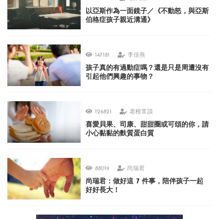
以亞斯作為一面鏡子／《不動怒，與亞斯
伯格症孩子親近溝通》
147181
李佳燕
孩子真的有過動症嗎？還是只是周遭沒有
引起他們興趣的事物？
126821
老根常談
喜愛貝果、司康、甜甜圈或可頌的你，請
小心黏黏的麩質蛋白質
88019
尚瑞君
尚瑞君：做好這 7 件事，陪伴孩子一起
好好長大！