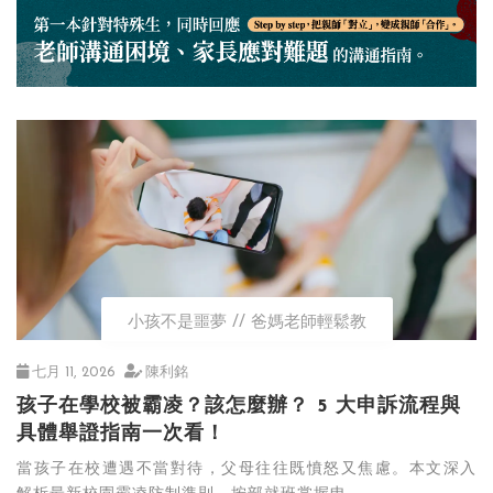
小孩不是噩夢
爸媽老師輕鬆教
七月 11, 2026
陳利銘
孩子在學校被霸凌？該怎麼辦？ 5 大申訴流程與
具體舉證指南一次看！
當孩子在校遭遇不當對待，父母往往既憤怒又焦慮。本文深入