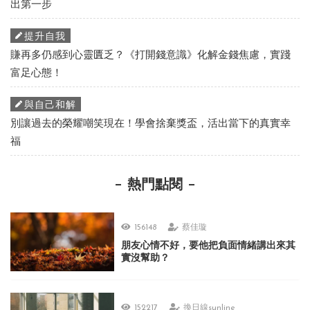
出第一步
提升自我
賺再多仍感到心靈匱乏？《打開錢意識》化解金錢焦慮，實踐
富足心態！
與自己和解
別讓過去的榮耀嘲笑現在！學會捨棄獎盃，活出當下的真實幸
福
熱門點閱
156148
蔡佳璇
朋友心情不好，要他把負面情緒講出來其
實沒幫助？
152217
換日線sunline