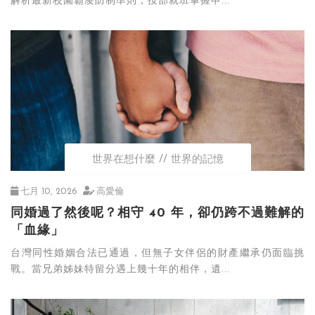
解析最新校園霸凌防制準則，按部就班掌握申...
世界在想什麼
世界的記憶
七月 10, 2026
高愛倫
同婚過了然後呢？相守 40 年，卻仍跨不過難解的
「血緣」
台灣同性婚姻合法已通過，但無子女伴侶的財產繼承仍面臨挑
戰。當兄弟姊妹特留分遇上幾十年的相伴，遺...