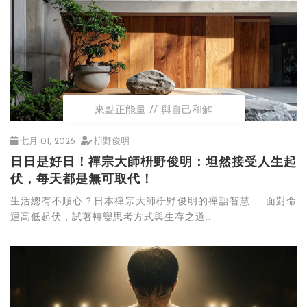
來點正能量
與自己和解
七月 01, 2026
枡野俊明
日日是好日！禪宗大師枡野俊明：坦然接受人生起
伏，每天都是無可取代！
生活總有不順心？日本禪宗大師枡野俊明的禪語智慧──面對命
運高低起伏，試著轉變思考方式與生存之道...