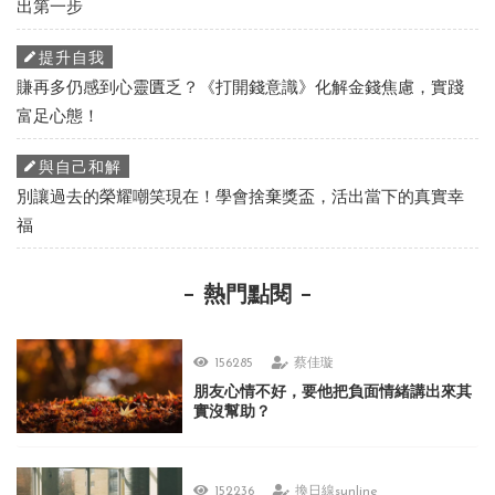
出第一步
提升自我
賺再多仍感到心靈匱乏？《打開錢意識》化解金錢焦慮，實踐
富足心態！
與自己和解
別讓過去的榮耀嘲笑現在！學會捨棄獎盃，活出當下的真實幸
福
熱門點閱
156285
蔡佳璇
朋友心情不好，要他把負面情緒講出來其
實沒幫助？
152236
換日線sunline