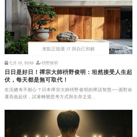
來點正能量
與自己和解
七月 01, 2026
枡野俊明
日日是好日！禪宗大師枡野俊明：坦然接受人生起
伏，每天都是無可取代！
生活總有不順心？日本禪宗大師枡野俊明的禪語智慧──面對命
運高低起伏，試著轉變思考方式與生存之道...