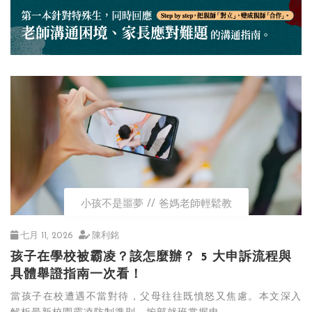
小孩不是噩夢
爸媽老師輕鬆教
七月 11, 2026
陳利銘
孩子在學校被霸凌？該怎麼辦？ 5 大申訴流程與
具體舉證指南一次看！
當孩子在校遭遇不當對待，父母往往既憤怒又焦慮。本文深入