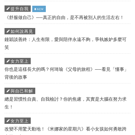
提升自我
NEW
《舒服做自己》──真正的自由，是不再被別人的生活左右！
如何說再見
鐘穎談善終：人生有限，愛與陪伴永遠不夠，爭執嫉妒多麼可
笑
女力至上
你也是這樣長大的嗎？何琦瑜《父母的旅程》──看見「懂事」
背後的故事
與自己和解
總是習慣性自責、自我檢討？你的焦慮，其實是大腦在努力求
生！
女力至上
改變不用驚天動地！《米娜家的星期六》看小女孩如何勇敢跨