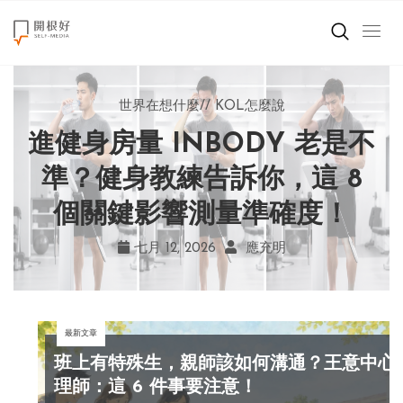
來點正能量
世界在想什麼
世界在想什麼
來點正能量
來點正能量
//
//
//
//
地球村發生的事
與自己和解
KOL怎麼說
女力至上
世界在想什麼
進健身房量 INBODY 老是不
AI 複製吉卜力畫風引爭議！
別讓過去的榮耀嘲笑現在！
改變不用驚天動地！《米娜
創造美好生活
宮崎駿用七年證明：人腦創
學會捨棄獎盃，活出當下的
家的星期六》看小女孩如何
準？健身教練告訴你，這 8
小孩不是噩夢
個關鍵影響測量準確度！
勇敢跨出第一步
作仍無可取代
真實幸福
職場商業經濟
七月 19, 2026
七月 17, 2026
七月 22, 2026
七月 12, 2026
亞瑟．布魯克斯
菲利浦．科特勒
不正田心
應充明
影片專區
最新文章
關於我們
班上有特殊生，親師該如何溝通？王意中心
理師：這 6 件事要注意！