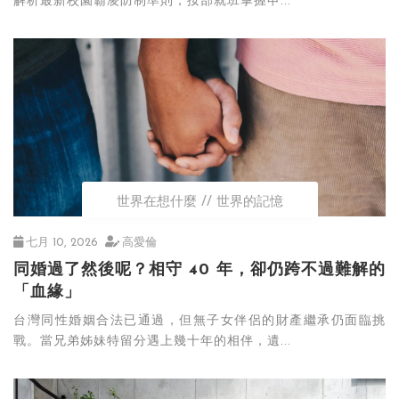
解析最新校園霸凌防制準則，按部就班掌握申...
世界在想什麼
世界的記憶
七月 10, 2026
高愛倫
同婚過了然後呢？相守 40 年，卻仍跨不過難解的
「血緣」
台灣同性婚姻合法已通過，但無子女伴侶的財產繼承仍面臨挑
戰。當兄弟姊妹特留分遇上幾十年的相伴，遺...