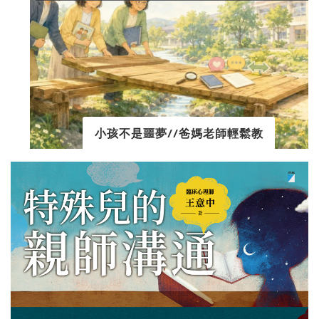
小孩不是噩夢//爸媽老師輕鬆教