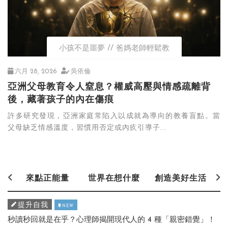
小孩不是噩夢
爸媽老師輕鬆教
六月 28, 2026
吳依倫
亞洲父母教育令人窒息？權威高壓與情感疏離背
後，藏著孩子的內在傷痕
許多研究發現，亞洲家庭常陷入以成就為導向的教養盲點。當
父母缺乏情感溫度，習慣用否定或內疚引導子...
來點正能量
世界在想什麼
創造美好生活
提升自我
NEW
秒讀秒回就是在乎？心理師揭開現代人的 4 種「親密錯覺」！