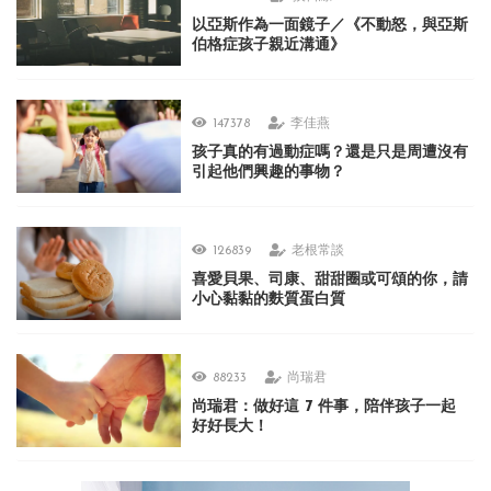
以亞斯作為一面鏡子／《不動怒，與亞斯
伯格症孩子親近溝通》
147378
李佳燕
孩子真的有過動症嗎？還是只是周遭沒有
引起他們興趣的事物？
126839
老根常談
喜愛貝果、司康、甜甜圈或可頌的你，請
小心黏黏的麩質蛋白質
88233
尚瑞君
尚瑞君：做好這 7 件事，陪伴孩子一起
好好長大！