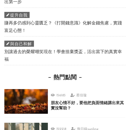
出第一步
提升自我
賺再多仍感到心靈匱乏？《打開錢意識》化解金錢焦慮，實踐
富足心態！
與自己和解
別讓過去的榮耀嘲笑現在！學會捨棄獎盃，活出當下的真實幸
福
熱門點閱
156183
蔡佳璇
朋友心情不好，要他把負面情緒講出來其
實沒幫助？
152218
換日線sunline