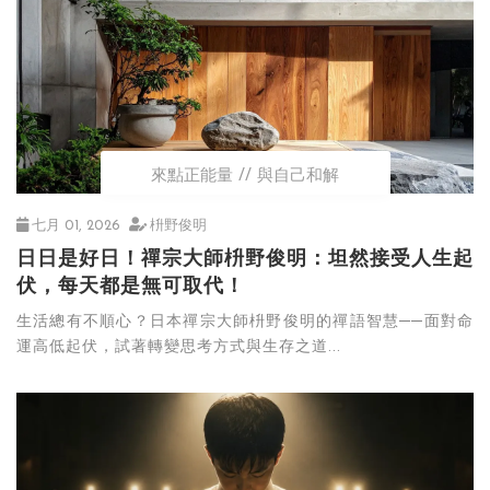
來點正能量
與自己和解
七月 01, 2026
枡野俊明
日日是好日！禪宗大師枡野俊明：坦然接受人生起
伏，每天都是無可取代！
生活總有不順心？日本禪宗大師枡野俊明的禪語智慧──面對命
運高低起伏，試著轉變思考方式與生存之道...