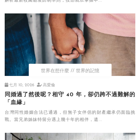
解析最新校園霸凌防制準則，按部就班掌握申...
世界在想什麼
世界的記憶
七月 10, 2026
高愛倫
同婚過了然後呢？相守 40 年，卻仍跨不過難解的
「血緣」
台灣同性婚姻合法已通過，但無子女伴侶的財產繼承仍面臨挑
戰。當兄弟姊妹特留分遇上幾十年的相伴，遺...