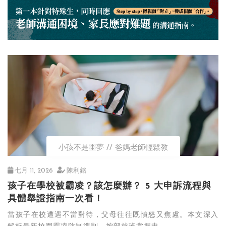
小孩不是噩夢
爸媽老師輕鬆教
七月 11, 2026
陳利銘
孩子在學校被霸凌？該怎麼辦？ 5 大申訴流程與
具體舉證指南一次看！
當孩子在校遭遇不當對待，父母往往既憤怒又焦慮。本文深入