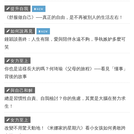
提升自我
NEW
《舒服做自己》──真正的自由，是不再被別人的生活左右！
如何說再見
NEW
鐘穎談善終：人生有限，愛與陪伴永遠不夠，爭執嫉妒多麼可
笑
女力至上
你也是這樣長大的嗎？何琦瑜《父母的旅程》──看見「懂事」
背後的故事
與自己和解
總是習慣性自責、自我檢討？你的焦慮，其實是大腦在努力求
生！
女力至上
改變不用驚天動地！《米娜家的星期六》看小女孩如何勇敢跨