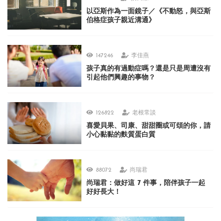
以亞斯作為一面鏡子／《不動怒，與亞斯
伯格症孩子親近溝通》
147246
李佳燕
孩子真的有過動症嗎？還是只是周遭沒有
引起他們興趣的事物？
126822
老根常談
喜愛貝果、司康、甜甜圈或可頌的你，請
小心黏黏的麩質蛋白質
88072
尚瑞君
尚瑞君：做好這 7 件事，陪伴孩子一起
好好長大！