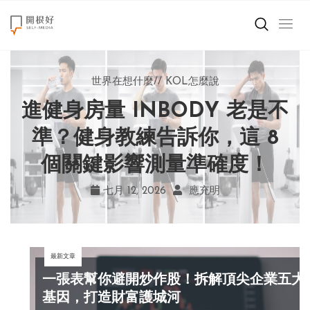
來點正能量
世界在想什麼
世界在想什麼
來點正能量
來點正能量
//
//
//
//
地球村發生的事
與自己和解
KOL怎麼說
女力至上
世界在想什麼
進健身房量 INBODY 老是不
AI 複製吉卜力畫風引爭議！
別讓過去的榮耀嘲笑現在！
改變不用驚天動地！《米娜
創造美好生活
宮崎駿用七年證明：人腦創
學會捨棄獎盃，活出當下的
家的星期六》看小女孩如何
準？健身教練告訴你，這 8
小孩不是噩夢
個關鍵影響測量準確度！
勇敢跨出第一步
作仍無可取代
真實幸福
職場商業經濟
七月 19, 2026
七月 17, 2026
七月 22, 2026
七月 12, 2026
亞瑟．布魯克斯
菲利浦．科特勒
不正田心
應充明
影片專區
最新文章
關於我們
一張表幫你避開炒作股！拆解頂尖企業五大
基因，打造財富護城河