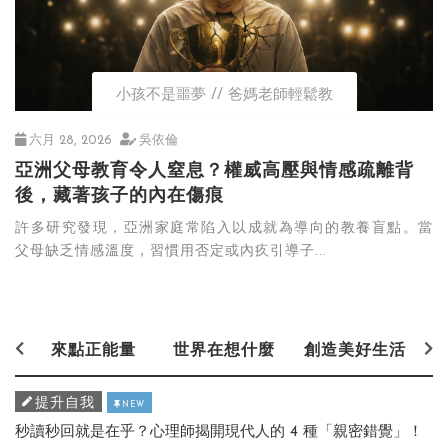
小孩不是噩夢
爸媽老師輕鬆教
六月 28, 2026
吳依倫
亞洲父母教育令人窒息？權威高壓與情感疏離背
後，藏著孩子的內在傷痕
許多研究發現，亞洲家庭常陷入以成就為導向的教養盲點。當
父母缺乏情感溫度，習慣用否定或內疚引導子...
來點正能量
世界在想什麼
創造美好生活
提升自我
NEW
秒讀秒回就是在乎？心理師揭開現代人的 4 種「親密錯覺」！