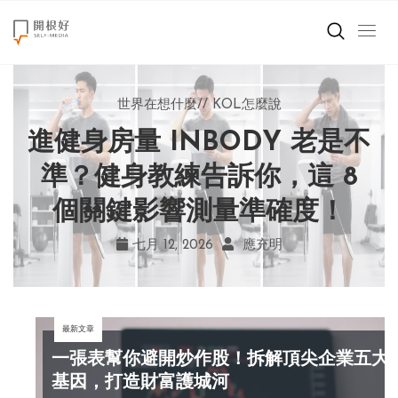
來點正能量
世界在想什麼
世界在想什麼
來點正能量
來點正能量
//
//
//
//
地球村發生的事
與自己和解
KOL怎麼說
女力至上
世界在想什麼
進健身房量 INBODY 老是不
AI 複製吉卜力畫風引爭議！
別讓過去的榮耀嘲笑現在！
改變不用驚天動地！《米娜
創造美好生活
宮崎駿用七年證明：人腦創
學會捨棄獎盃，活出當下的
家的星期六》看小女孩如何
準？健身教練告訴你，這 8
小孩不是噩夢
個關鍵影響測量準確度！
勇敢跨出第一步
作仍無可取代
真實幸福
職場商業經濟
七月 19, 2026
七月 17, 2026
七月 22, 2026
七月 12, 2026
亞瑟．布魯克斯
菲利浦．科特勒
不正田心
應充明
影片專區
最新文章
關於我們
一張表幫你避開炒作股！拆解頂尖企業五大
基因，打造財富護城河