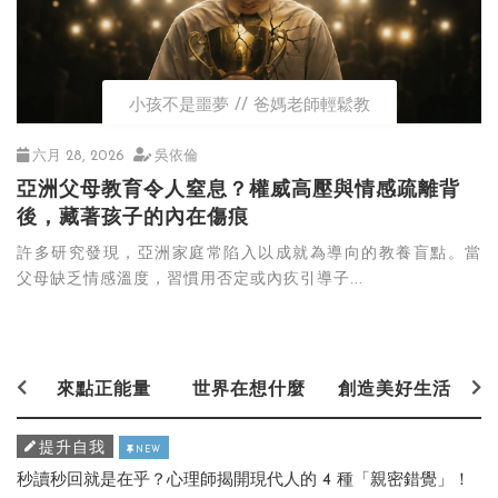
小孩不是噩夢
爸媽老師輕鬆教
六月 28, 2026
吳依倫
亞洲父母教育令人窒息？權威高壓與情感疏離背
後，藏著孩子的內在傷痕
許多研究發現，亞洲家庭常陷入以成就為導向的教養盲點。當
父母缺乏情感溫度，習慣用否定或內疚引導子...
來點正能量
世界在想什麼
創造美好生活
提升自我
NEW
秒讀秒回就是在乎？心理師揭開現代人的 4 種「親密錯覺」！