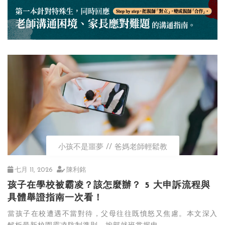
小孩不是噩夢
爸媽老師輕鬆教
七月 11, 2026
陳利銘
孩子在學校被霸凌？該怎麼辦？ 5 大申訴流程與
具體舉證指南一次看！
當孩子在校遭遇不當對待，父母往往既憤怒又焦慮。本文深入