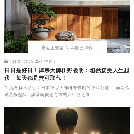
來點正能量
與自己和解
七月 01, 2026
枡野俊明
日日是好日！禪宗大師枡野俊明：坦然接受人生起
伏，每天都是無可取代！
生活總有不順心？日本禪宗大師枡野俊明的禪語智慧──面對命
運高低起伏，試著轉變思考方式與生存之道...