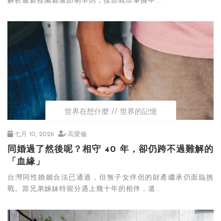
解析最新校園霸凌防制準則，按部就班掌握申...
世界在想什麼
世界的記憶
七月 10, 2026
高愛倫
同婚過了然後呢？相守 40 年，卻仍跨不過難解的
「血緣」
台灣同性婚姻合法已通過，但無子女伴侶的財產繼承仍面臨挑
戰。當兄弟姊妹特留分遇上幾十年的相伴，遺...