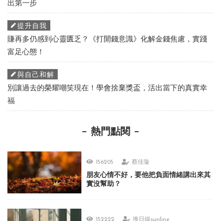
出第一步
提升自我
賺再多仍感到心靈匱乏？《打開錢意識》化解金錢焦慮，實踐
富足心態！
與自己和解
別讓過去的榮耀嘲笑現在！學會捨棄獎盃，活出當下的真實幸
福
熱門點閱
156205
蔡佳璇
朋友心情不好，要他把負面情緒講出來其
實沒幫助？
152222
換日線sunline