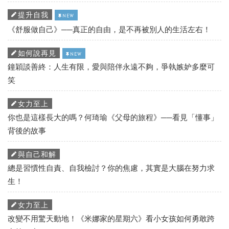
提升自我
NEW
《舒服做自己》──真正的自由，是不再被別人的生活左右！
如何說再見
NEW
鐘穎談善終：人生有限，愛與陪伴永遠不夠，爭執嫉妒多麼可
笑
女力至上
你也是這樣長大的嗎？何琦瑜《父母的旅程》──看見「懂事」
背後的故事
與自己和解
總是習慣性自責、自我檢討？你的焦慮，其實是大腦在努力求
生！
女力至上
改變不用驚天動地！《米娜家的星期六》看小女孩如何勇敢跨