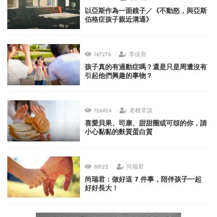
以亞斯作為一面鏡子／《不動怒，與亞斯
伯格症孩子親近溝通》
147276
李佳燕
孩子真的有過動症嗎？還是只是周遭沒有
引起他們興趣的事物？
126824
老根常談
喜愛貝果、司康、甜甜圈或可頌的你，請
小心黏黏的麩質蛋白質
88122
尚瑞君
尚瑞君：做好這 7 件事，陪伴孩子一起
好好長大！