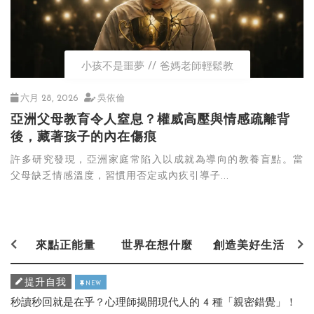
小孩不是噩夢
爸媽老師輕鬆教
六月 28, 2026
吳依倫
亞洲父母教育令人窒息？權威高壓與情感疏離背
後，藏著孩子的內在傷痕
許多研究發現，亞洲家庭常陷入以成就為導向的教養盲點。當
父母缺乏情感溫度，習慣用否定或內疚引導子...
來點正能量
世界在想什麼
創造美好生活
提升自我
NEW
秒讀秒回就是在乎？心理師揭開現代人的 4 種「親密錯覺」！