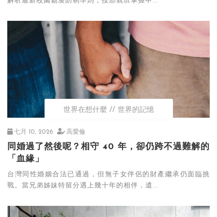
解析最新校園霸凌防制準則，按部就班掌握申...
世界在想什麼
世界的記憶
七月 10, 2026
高愛倫
同婚過了然後呢？相守 40 年，卻仍跨不過難解的
「血緣」
台灣同性婚姻合法已通過，但無子女伴侶的財產繼承仍面臨挑
戰。當兄弟姊妹特留分遇上幾十年的相伴，遺...