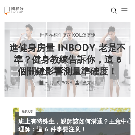
來點正能量
世界在想什麼
世界在想什麼
來點正能量
來點正能量
//
//
//
//
地球村發生的事
與自己和解
KOL怎麼說
女力至上
世界在想什麼
進健身房量 INBODY 老是不
AI 複製吉卜力畫風引爭議！
別讓過去的榮耀嘲笑現在！
改變不用驚天動地！《米娜
創造美好生活
宮崎駿用七年證明：人腦創
學會捨棄獎盃，活出當下的
家的星期六》看小女孩如何
準？健身教練告訴你，這 8
小孩不是噩夢
個關鍵影響測量準確度！
勇敢跨出第一步
作仍無可取代
真實幸福
職場商業經濟
七月 19, 2026
七月 17, 2026
七月 22, 2026
七月 12, 2026
亞瑟．布魯克斯
菲利浦．科特勒
不正田心
應充明
影片專區
最新文章
關於我們
班上有特殊生，親師該如何溝通？王意中心
理師：這 6 件事要注意！