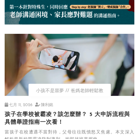
小孩不是噩夢
爸媽老師輕鬆教
七月 11, 2026
陳利銘
孩子在學校被霸凌？該怎麼辦？ 5 大申訴流程與
具體舉證指南一次看！
當孩子在校遭遇不當對待，父母往往既憤怒又焦慮。本文深入