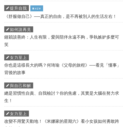
提升自我
NEW
《舒服做自己》──真正的自由，是不再被別人的生活左右！
如何說再見
鐘穎談善終：人生有限，愛與陪伴永遠不夠，爭執嫉妒多麼可
笑
女力至上
你也是這樣長大的嗎？何琦瑜《父母的旅程》──看見「懂事」
背後的故事
與自己和解
總是習慣性自責、自我檢討？你的焦慮，其實是大腦在努力求
生！
女力至上
改變不用驚天動地！《米娜家的星期六》看小女孩如何勇敢跨