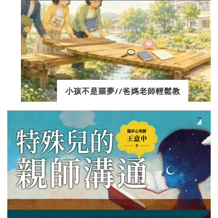
小孩不是噩夢//爸媽老師輕鬆教