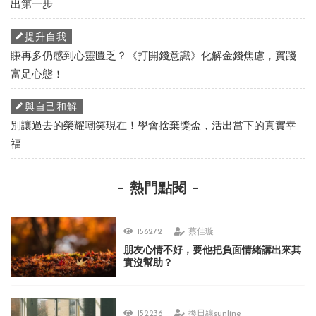
出第一步
提升自我
賺再多仍感到心靈匱乏？《打開錢意識》化解金錢焦慮，實踐
富足心態！
與自己和解
別讓過去的榮耀嘲笑現在！學會捨棄獎盃，活出當下的真實幸
福
熱門點閱
156272
蔡佳璇
朋友心情不好，要他把負面情緒講出來其
實沒幫助？
152236
換日線sunline