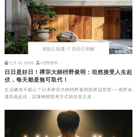
來點正能量
與自己和解
七月 01, 2026
枡野俊明
日日是好日！禪宗大師枡野俊明：坦然接受人生起
伏，每天都是無可取代！
生活總有不順心？日本禪宗大師枡野俊明的禪語智慧──面對命
運高低起伏，試著轉變思考方式與生存之道...