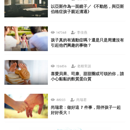
以亞斯作為一面鏡子／《不動怒，與亞斯
伯格症孩子親近溝通》
147368
李佳燕
孩子真的有過動症嗎？還是只是周遭沒有
引起他們興趣的事物？
126836
老根常談
喜愛貝果、司康、甜甜圈或可頌的你，請
小心黏黏的麩質蛋白質
88223
尚瑞君
尚瑞君：做好這 7 件事，陪伴孩子一起
好好長大！