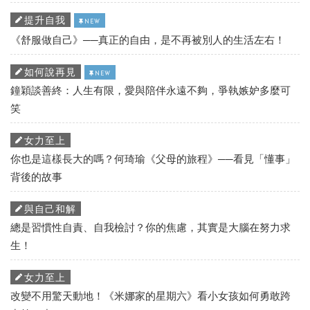
提升自我
NEW
《舒服做自己》──真正的自由，是不再被別人的生活左右！
如何說再見
NEW
鐘穎談善終：人生有限，愛與陪伴永遠不夠，爭執嫉妒多麼可
笑
女力至上
你也是這樣長大的嗎？何琦瑜《父母的旅程》──看見「懂事」
背後的故事
與自己和解
總是習慣性自責、自我檢討？你的焦慮，其實是大腦在努力求
生！
女力至上
改變不用驚天動地！《米娜家的星期六》看小女孩如何勇敢跨