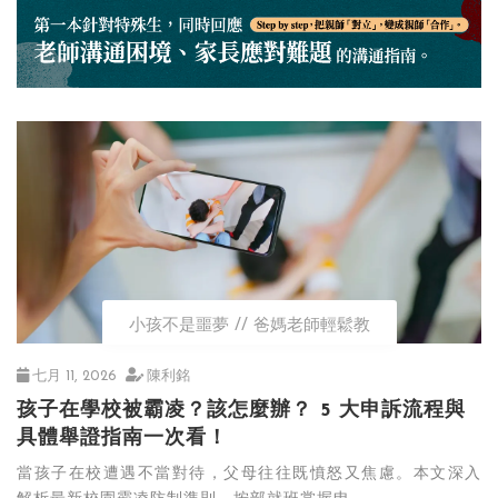
小孩不是噩夢
爸媽老師輕鬆教
七月 11, 2026
陳利銘
孩子在學校被霸凌？該怎麼辦？ 5 大申訴流程與
具體舉證指南一次看！
當孩子在校遭遇不當對待，父母往往既憤怒又焦慮。本文深入