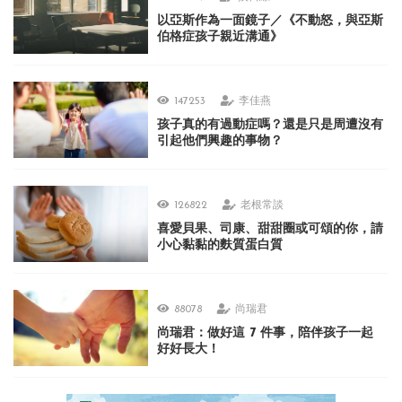
以亞斯作為一面鏡子／《不動怒，與亞斯
伯格症孩子親近溝通》
147253
李佳燕
孩子真的有過動症嗎？還是只是周遭沒有
引起他們興趣的事物？
126822
老根常談
喜愛貝果、司康、甜甜圈或可頌的你，請
小心黏黏的麩質蛋白質
88078
尚瑞君
尚瑞君：做好這 7 件事，陪伴孩子一起
好好長大！