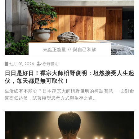
來點正能量
與自己和解
七月 01, 2026
枡野俊明
日日是好日！禪宗大師枡野俊明：坦然接受人生起
伏，每天都是無可取代！
生活總有不順心？日本禪宗大師枡野俊明的禪語智慧──面對命
運高低起伏，試著轉變思考方式與生存之道...