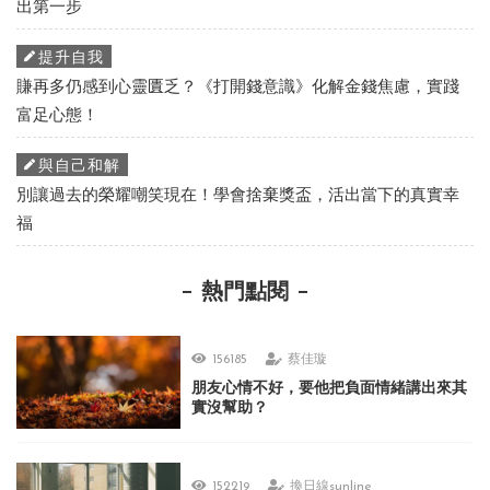
出第一步
提升自我
賺再多仍感到心靈匱乏？《打開錢意識》化解金錢焦慮，實踐
富足心態！
與自己和解
別讓過去的榮耀嘲笑現在！學會捨棄獎盃，活出當下的真實幸
福
熱門點閱
156185
蔡佳璇
朋友心情不好，要他把負面情緒講出來其
實沒幫助？
152219
換日線sunline