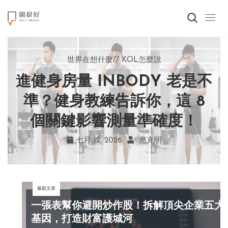
來點正能量
世界在想什麼
世界在想什麼
來點正能量
來點正能量
//
//
//
//
地球村發生的事
與自己和解
KOL怎麼說
女力至上
世界在想什麼
進健身房量 INBODY 老是不
AI 複製吉卜力畫風引爭議！
別讓過去的榮耀嘲笑現在！
改變不用驚天動地！《米娜
創造美好生活
宮崎駿用七年證明：人腦創
學會捨棄獎盃，活出當下的
家的星期六》看小女孩如何
準？健身教練告訴你，這 8
小孩不是噩夢
個關鍵影響測量準確度！
勇敢跨出第一步
作仍無可取代
真實幸福
職場商業經濟
七月 19, 2026
七月 17, 2026
七月 22, 2026
七月 12, 2026
亞瑟．布魯克斯
菲利浦．科特勒
不正田心
應充明
影片專區
最新文章
關於我們
一張表幫你避開炒作股！拆解頂尖企業五大
基因，打造財富護城河