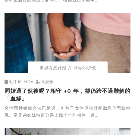
解析最新校園霸凌防制準則，按部就班掌握申...
世界在想什麼
世界的記憶
七月 10, 2026
高愛倫
同婚過了然後呢？相守 40 年，卻仍跨不過難解的
「血緣」
台灣同性婚姻合法已通過，但無子女伴侶的財產繼承仍面臨挑
戰。當兄弟姊妹特留分遇上幾十年的相伴，遺...