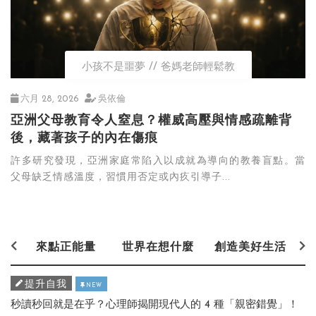
小孩不是噩夢
爸媽老師輕鬆教
六月 28, 2026
吳依倫
亞洲父母教育令人窒息？權威高壓與情感疏離背
後，藏著孩子的內在傷痕
許多研究發現，亞洲家庭常陷入以成就為導向的教養盲點。當
父母缺乏情感溫度，習慣用否定或內疚引導子...
來點正能量
世界在想什麼
創造美好生活
提升自我
NEW
秒讀秒回就是在乎？心理師揭開現代人的 4 種「親密錯覺」！