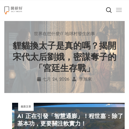
來點正能量
小孩不是噩夢
世界在想什麼
來點正能量
來點正能量
//
//
//
//
爸媽老師輕鬆教
地球村發生的事
如何說再見
提升自我
世界在想什麼
鐘穎談善終：人生有限，愛
自己打電話就能請假？岑澎
秒讀秒回就是在乎？心理師
貍貓換太子是真的嗎？揭開
創造美好生活
揭開現代人的 4 種「親密錯
與陪伴永遠不夠，爭執嫉妒
維新作《沒問題小學》看見
宋代太后劉娥，密謀奪子的
小孩不是噩夢
孩子的學習困境！
「宮廷生存戰」
多麼可笑
覺」！
職場商業經濟
八月 03, 2026
七月 24, 2026
七月 31, 2026
七月 29, 2026
魏妏秦
李旭東
羅子琦
鐘穎
影片專區
最新文章
關於我們
AI 正在引發「智慧通膨」！程世嘉：除了
基本功，更要關注軟實力！