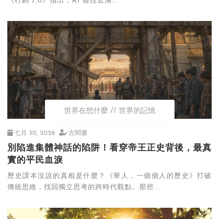
《行銷 7.0》指出，AI 雖拉近溝...
世界在想什麼
世界的記憶
七月 30, 2026
古閱書
別陷進集體神話的陷阱！看穿帝王正史背後，最真
實的平民血淚
歷史課本沒說的真相是什麼？《華人，一個個人的歷史》打破
傳統思維，找回獨立思考的跨時代觀點。那些...