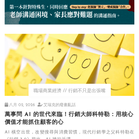
職場商業經濟
行銷不只是出張嘴
八月 02, 2026
艾瑞克的廢畫亂話
萬事問 AI 的世代來臨！行銷大師科特勒：用核心
價值才能抓住顧客的心
AI 橫空出世，改變搜尋與消費習慣，現代行銷學之父科特勒在