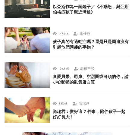
以亞斯作為一面鏡子／《不動怒，與亞斯
伯格症孩子親近溝通》
147446
李佳燕
孩子真的有過動症嗎？還是只是周遭沒有
引起他們興趣的事物？
126845
老根常談
喜愛貝果、司康、甜甜圈或可頌的你，請
小心黏黏的麩質蛋白質
88393
尚瑞君
尚瑞君：做好這 7 件事，陪伴孩子一起
好好長大！