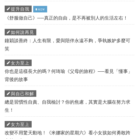
提升自我
NEW
《舒服做自己》──真正的自由，是不再被別人的生活左右！
如何說再見
鐘穎談善終：人生有限，愛與陪伴永遠不夠，爭執嫉妒多麼可
笑
女力至上
你也是這樣長大的嗎？何琦瑜《父母的旅程》──看見「懂事」
背後的故事
與自己和解
總是習慣性自責、自我檢討？你的焦慮，其實是大腦在努力求
生！
女力至上
改變不用驚天動地！《米娜家的星期六》看小女孩如何勇敢跨