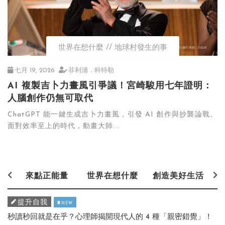
世界在想什麼
地球村發生的事
七月 19, 2026
菲利浦．科特勒
AI 複製吉卜力畫風引爭議！宮崎駿用七年證明：
人腦創作仍無可取代
ChatGPT 能一鍵生成吉卜力畫風，引發 AI 創作與抄襲論戰。
面對效率至上的時代，動畫大師...
來點正能量
世界在想什麼
創造美好生活
提升自我
NEW
秒讀秒回就是在乎？心理師揭開現代人的 4 種「親密錯覺」！