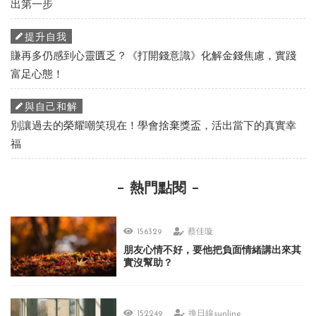
出第一步
提升自我
賺再多仍感到心靈匱乏？《打開錢意識》化解金錢焦慮，實踐
富足心態！
與自己和解
別讓過去的榮耀嘲笑現在！學會捨棄獎盃，活出當下的真實幸
福
熱門點閱
156329
蔡佳璇
朋友心情不好，要他把負面情緒講出來其
實沒幫助？
152249
換日線sunline