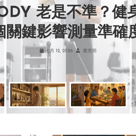
BODY 老是不準？
力畫風引爭議！宮崎駿
嘲笑現在！學會捨
地！《米娜家的星
 個關鍵影響測量準確
何勇敢跨出第一步
創作仍無可取代
的真實幸福
七月 19, 2026
七月 17, 2026
七月 22, 2026
七月 12, 2026
亞瑟．布魯克斯
菲利浦．科特勒
不正田心
應充明