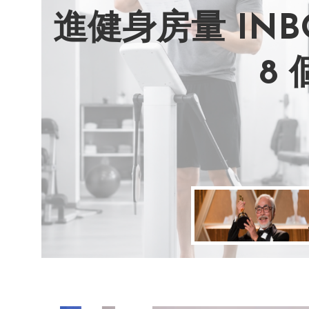
進健身房量 IN
AI 複製吉卜
別讓過去的榮耀
改變不用驚天動
8