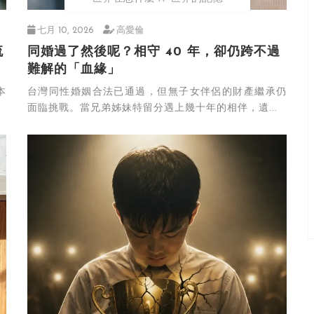
七月 10, 2026
高愛倫
流
同婚過了然後呢？相守 40 年，卻仍跨不過
難解的「血緣」
本
台灣同性婚姻合法已通過，但無子女伴侶的財產繼承仍
面臨挑戰。當兄弟姊妹特留分遇上幾十年的相伴，遺...