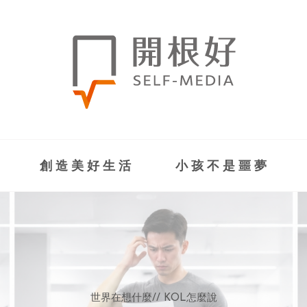
創造美好生活
小孩不是噩夢
世界在想什麼
世界在想什麼
來點正能量
來點正能量
//
//
//
//
地球村發生的事
與自己和解
KOL怎麼說
女力至上