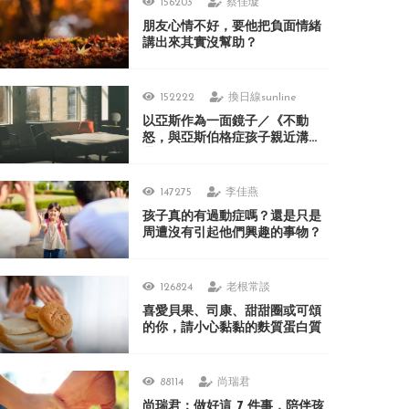
156203
蔡佳璇
朋友心情不好，要他把負面情緒
講出來其實沒幫助？
152222
換日線sunline
以亞斯作為一面鏡子／《不動
怒，與亞斯伯格症孩子親近溝
通》
147275
李佳燕
孩子真的有過動症嗎？還是只是
周遭沒有引起他們興趣的事物？
126824
老根常談
喜愛貝果、司康、甜甜圈或可頌
的你，請小心黏黏的麩質蛋白質
88114
尚瑞君
尚瑞君：做好這 7 件事，陪伴孩