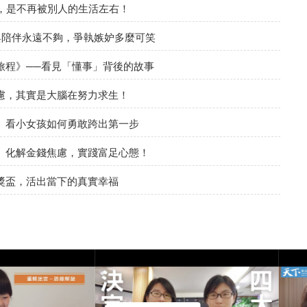
，是不再被別人的生活左右！
與陪伴永遠不夠，爭執嫉妒多麼可笑
旅程》──看見「懂事」背後的故事
慮，其實是大腦在努力求生！
》看小女孩如何勇敢跨出第一步
》化解金錢焦慮，實踐富足心態！
獎盃，活出當下的真實幸福