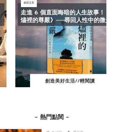
最新文章
最新文
走進 6 個直面晦暗的人生故事！《餘
抓
燼裡的尊嚴》──尋回人性中的微光！
效
創造美好生活//輕閱讀
熱門點閱