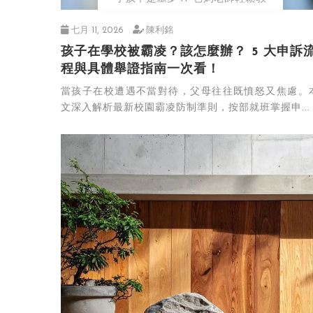
七月 11, 2026
陳利銘
孩子在學校被霸凌？該怎麼辦？ 5 大申訴
程與具體舉證指南一次看！
當孩子在校遭遇不當對待，父母往往既憤怒又焦慮。
文深入解析最新校園霸凌防制準則，按部就班掌握申...