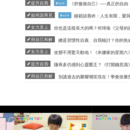
提升自我
《舒服做自己》──真正的自由
NEW
如何說再見
鐘穎談善終：人生有限，愛
NEW
女力至上
你也是這樣長大的嗎？何琦瑜《父母的
與自己和解
總是習慣性自責、自我檢討？你的焦
女力至上
改變不用驚天動地！《米娜家的星期六
提升自我
賺再多仍感到心靈匱乏？《打開錢意識
與自己和解
別讓過去的榮耀嘲笑現在！學會捨棄