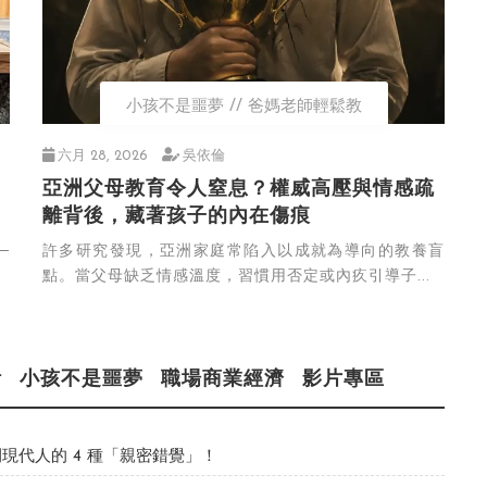
小孩不是噩夢
爸媽老師輕鬆教
六月 28, 2026
吳依倫
亞洲父母教育令人窒息？權威高壓與情感疏
離背後，藏著孩子的內在傷痕
─
許多研究發現，亞洲家庭常陷入以成就為導向的教養盲
點。當父母缺乏情感溫度，習慣用否定或內疚引導子...
活
小孩不是噩夢
職場商業經濟
影片專區
現代人的 4 種「親密錯覺」！