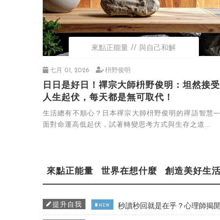
來點正能量
與自己和解
七月 01, 2026
枡野俊明
日日是好日！禪宗大師枡野俊明：坦然接受
人生起伏，每天都是無可取代！
生活總有不順心？日本禪宗大師枡野俊明的禪語智慧─
面對命運高低起伏，試著轉變思考方式與生存之道...
來點正能量
世界在想什麼
創造美好生
提升自我
秒讀秒回就是在乎？心理師揭開
NEW