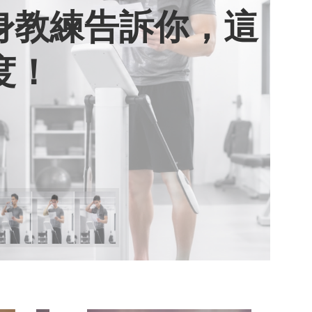
健身教練告訴你，這
用七年證明：人腦
棄獎盃，活出當下
期六》看小女孩如
度！