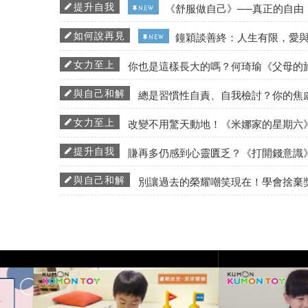
提升自我
《舒服做自己》──真正的自由
NEW
如何說再見
鐘穎談善終：人生有限，愛
NEW
女力至上
你也是這樣長大的嗎？何琦瑜《父母的
與自己和解
總是習慣性自責、自我檢討？你的焦
女力至上
改變不用驚天動地！《米娜家的星期六
提升自我
賺再多仍感到心靈匱乏？《打開錢意識
與自己和解
別讓過去的榮耀嘲笑現在！學會捨棄