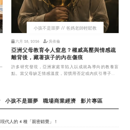
小孩不是噩夢
爸媽老師輕鬆教
六月 28, 2026
吳依倫
亞洲父母教育令人窒息？權威高壓與情感疏
離背後，藏著孩子的內在傷痕
─
許多研究發現，亞洲家庭常陷入以成就為導向的教養盲
點。當父母缺乏情感溫度，習慣用否定或內疚引導子...
活
小孩不是噩夢
職場商業經濟
影片專區
現代人的 4 種「親密錯覺」！