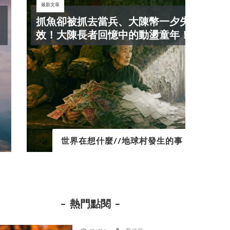
最新文章
最新文
抓魚卻被抓去當兵、大陳幣一夕失
秒
效！大陳長者回憶中的動盪童年！
人的
世界在想什麼//地球村發生的事
熱門點閱