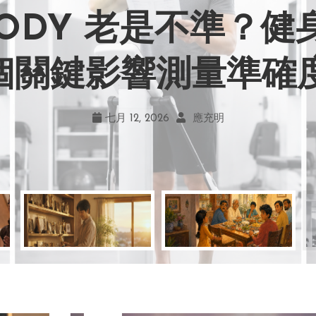
BODY 老是不準？
力畫風引爭議！宮崎駿
嘲笑現在！學會捨
地！《米娜家的星
 個關鍵影響測量準確
何勇敢跨出第一步
創作仍無可取代
的真實幸福
七月 19, 2026
七月 17, 2026
七月 22, 2026
七月 12, 2026
亞瑟．布魯克斯
菲利浦．科特勒
不正田心
應充明