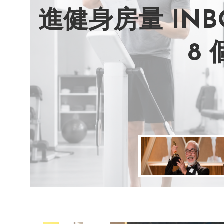
進健身房量 IN
AI 複製吉卜
別讓過去的榮耀
改變不用驚天動
8