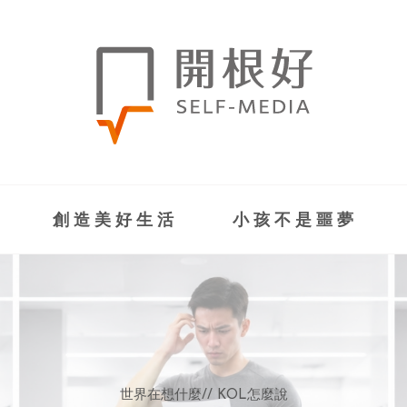
創造美好生活
小孩不是噩夢
世界在想什麼
世界在想什麼
來點正能量
來點正能量
//
//
//
//
地球村發生的事
與自己和解
KOL怎麼說
女力至上