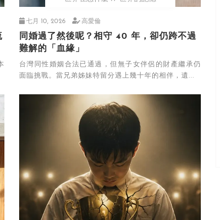
七月 10, 2026
高愛倫
流
同婚過了然後呢？相守 40 年，卻仍跨不過
難解的「血緣」
本
台灣同性婚姻合法已通過，但無子女伴侶的財產繼承仍
面臨挑戰。當兄弟姊妹特留分遇上幾十年的相伴，遺...