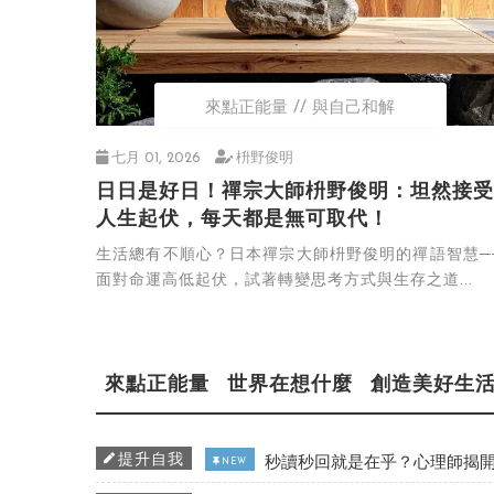
來點正能量
與自己和解
七月 01, 2026
枡野俊明
日日是好日！禪宗大師枡野俊明：坦然接受
人生起伏，每天都是無可取代！
生活總有不順心？日本禪宗大師枡野俊明的禪語智慧─
面對命運高低起伏，試著轉變思考方式與生存之道...
來點正能量
世界在想什麼
創造美好生
提升自我
秒讀秒回就是在乎？心理師揭開
NEW