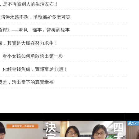
，是不再被別人的生活左右！
與陪伴永遠不夠，爭執嫉妒多麼可笑
旅程》──看見「懂事」背後的故事
慮，其實是大腦在努力求生！
》看小女孩如何勇敢跨出第一步
》化解金錢焦慮，實踐富足心態！
獎盃，活出當下的真實幸福