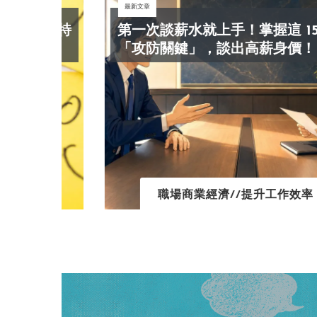
最新文章
師科特
第一次談薪水就上手！掌握這 15 條
心
「攻防關鍵」，談出高薪身價！
職場商業經濟//提升工作效率