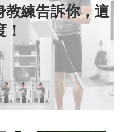
健身教練告訴你，這
用七年證明：人腦
棄獎盃，活出當下
期六》看小女孩如
度！