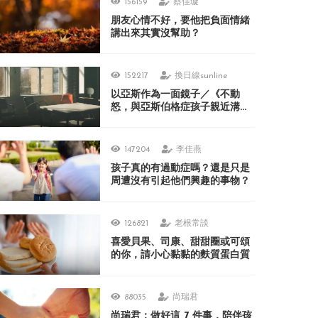
156159
蔡佳璇
朋友心情不好，要他把負面情緒
講出來其實沒幫助？
152217
換日線sunline
以亞斯作為一面鏡子／《不動
怒，與亞斯伯格症孩子親近溝
通》
147204
李佳燕
孩子真的有過動症嗎？還是只是
周遭沒有引起他們興趣的事物？
126821
老根常談
喜愛貝果、司康、甜甜圈或可頌
的你，請小心黏黏的麩質蛋白質
88035
尚瑞君
尚瑞君：做好這 7 件事，陪伴孩