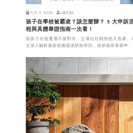
七月 11, 2026
陳利銘
孩子在學校被霸凌？該怎麼辦？ 5 大申訴
程與具體舉證指南一次看！
當孩子在校遭遇不當對待，父母往往既憤怒又焦慮。
文深入解析最新校園霸凌防制準則，按部就班掌握申...