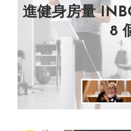
進健身房量 IN
AI 複製吉卜
別讓過去的榮耀
改變不用驚天動
8