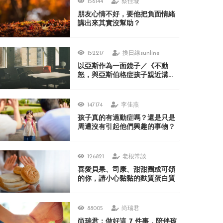
156144
蔡佳璇
朋友心情不好，要他把負面情緒
講出來其實沒幫助？
152217
換日線sunline
以亞斯作為一面鏡子／《不動
怒，與亞斯伯格症孩子親近溝
通》
147174
李佳燕
孩子真的有過動症嗎？還是只是
周遭沒有引起他們興趣的事物？
126821
老根常談
喜愛貝果、司康、甜甜圈或可頌
的你，請小心黏黏的麩質蛋白質
88005
尚瑞君
尚瑞君：做好這 7 件事，陪伴孩