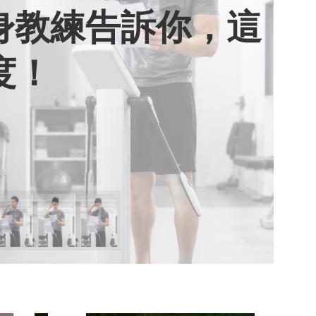
健身教練告訴你，這
用七年證明：人腦
棄獎盃，活出當下
期六》看小女孩如
度！