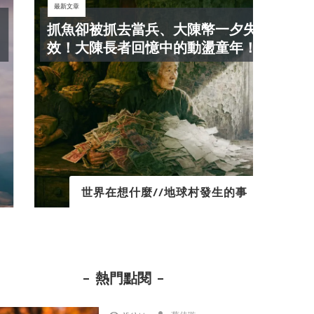
最新文章
最新文
抓魚卻被抓去當兵、大陳幣一夕失
秒
效！大陳長者回憶中的動盪童年！
人的
世界在想什麼//地球村發生的事
熱門點閱