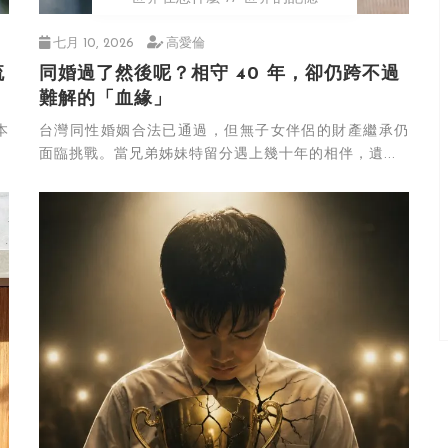
七月 10, 2026
高愛倫
流
同婚過了然後呢？相守 40 年，卻仍跨不過
難解的「血緣」
本
台灣同性婚姻合法已通過，但無子女伴侶的財產繼承仍
面臨挑戰。當兄弟姊妹特留分遇上幾十年的相伴，遺...