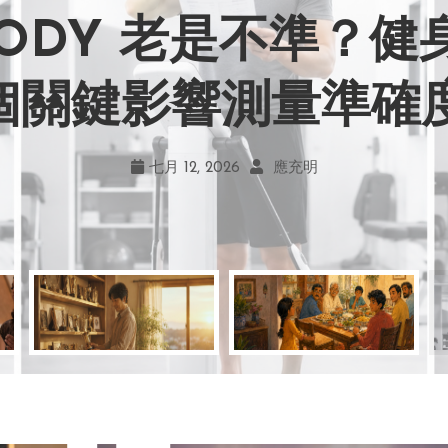
BODY 老是不準？
力畫風引爭議！宮崎駿
嘲笑現在！學會捨
地！《米娜家的星
 個關鍵影響測量準確
何勇敢跨出第一步
創作仍無可取代
的真實幸福
七月 19, 2026
七月 17, 2026
七月 22, 2026
七月 12, 2026
亞瑟．布魯克斯
菲利浦．科特勒
不正田心
應充明