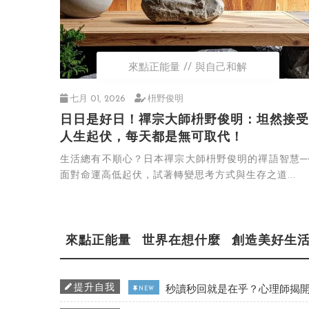
來點正能量
與自己和解
七月 01, 2026
枡野俊明
日日是好日！禪宗大師枡野俊明：坦然接受
人生起伏，每天都是無可取代！
生活總有不順心？日本禪宗大師枡野俊明的禪語智慧─
面對命運高低起伏，試著轉變思考方式與生存之道...
來點正能量
世界在想什麼
創造美好生
提升自我
秒讀秒回就是在乎？心理師揭開
NEW