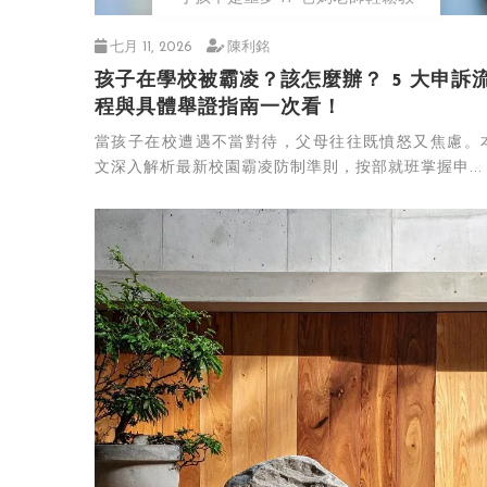
七月 11, 2026
陳利銘
孩子在學校被霸凌？該怎麼辦？ 5 大申訴
程與具體舉證指南一次看！
當孩子在校遭遇不當對待，父母往往既憤怒又焦慮。
文深入解析最新校園霸凌防制準則，按部就班掌握申...