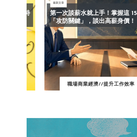
最新文章
師科特
第一次談薪水就上手！掌握這 15 條
心
「攻防關鍵」，談出高薪身價！
職場商業經濟//提升工作效率