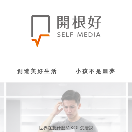
創造美好生活
小孩不是噩夢
世界在想什麼
世界在想什麼
來點正能量
來點正能量
//
//
//
//
地球村發生的事
與自己和解
KOL怎麼說
女力至上