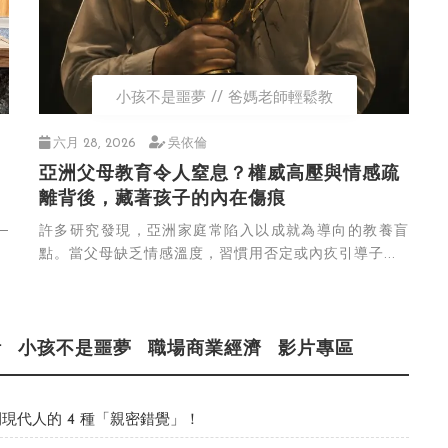
小孩不是噩夢
爸媽老師輕鬆教
六月 28, 2026
吳依倫
亞洲父母教育令人窒息？權威高壓與情感疏
離背後，藏著孩子的內在傷痕
─
許多研究發現，亞洲家庭常陷入以成就為導向的教養盲
點。當父母缺乏情感溫度，習慣用否定或內疚引導子...
活
小孩不是噩夢
職場商業經濟
影片專區
現代人的 4 種「親密錯覺」！