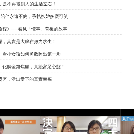
，是不再被別人的生活左右！
與陪伴永遠不夠，爭執嫉妒多麼可笑
旅程》──看見「懂事」背後的故事
慮，其實是大腦在努力求生！
》看小女孩如何勇敢跨出第一步
》化解金錢焦慮，實踐富足心態！
獎盃，活出當下的真實幸福