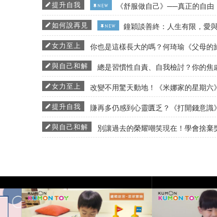
提升自我
《舒服做自己》──真正的自由
NEW
如何說再見
鐘穎談善終：人生有限，愛
NEW
女力至上
你也是這樣長大的嗎？何琦瑜《父母的
與自己和解
總是習慣性自責、自我檢討？你的焦
女力至上
改變不用驚天動地！《米娜家的星期六
提升自我
賺再多仍感到心靈匱乏？《打開錢意識
與自己和解
別讓過去的榮耀嘲笑現在！學會捨棄